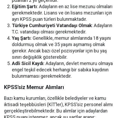
puanları 2 yıl geçerlidir.
Eğitim Şartı
: Adayların en az lise mezunu olmaları
gerekmektedir. Lisans ve ön lisans mezunları için
ayrı KPSS puan türleri bulunmaktadır.
Türkiye Cumhuriyeti Vatandaşı Olmak
: Adayların
T.C. vatandaşı olması gerekmektedir.
Yaş Şartı
: Genellikle, memur alımlarında 18 yaşını
doldurmuş olmak ve 35 yaşını aşmamış olmak
gerekir. Ancak bazı özel pozisyonlar için bu yaş
sınırı değişiklik gösterebilir.
Adli Sicil Kaydı
: Adayların, devlet memuru olmaya
engel teşkil edecek herhangi bir sabıka kaydının
bulunmaması gerekmektedir.
KPSS’siz Memur Alımları
Bazı kamu kurumları, özellikle belediyeler ve kamu
iktisadi teşebbüsleri (KİT’ler), KPSS’siz personel alımı
gerçekleştirebilmektedir. Bu alımlar için adaylardan
KPSS puanı istenmez, ancak şu şartlar aranır: