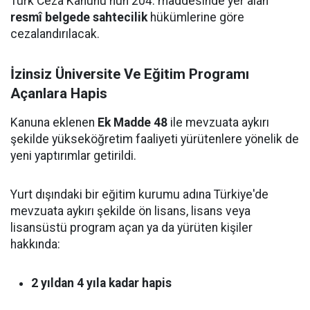
Türk Ceza Kanunu'nun 204. maddesinde yer alan
resmî belgede sahtecilik
hükümlerine göre
cezalandırılacak.
İzinsiz Üniversite Ve Eğitim Programı
Açanlara Hapis
Kanuna eklenen
Ek Madde 48
ile mevzuata aykırı
şekilde yükseköğretim faaliyeti yürütenlere yönelik de
yeni yaptırımlar getirildi.
Yurt dışındaki bir eğitim kurumu adına Türkiye'de
mevzuata aykırı şekilde ön lisans, lisans veya
lisansüstü program açan ya da yürüten kişiler
hakkında:
2 yıldan 4 yıla kadar hapis