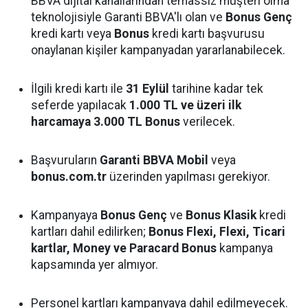
BBVA dijital kanallarından temassız müşteri olma
teknolojisiyle Garanti BBVA'lı olan ve
Bonus Genç
kredi kartı veya
Bonus
kredi kartı başvurusu
onaylanan kişiler kampanyadan yararlanabilecek.
İlgili kredi kartı ile
31 Eylül
tarihine kadar tek
seferde yapılacak
1.000 TL ve üzeri ilk
harcamaya 3.000 TL Bonus
verilecek.
Başvuruların
Garanti BBVA Mobil
veya
bonus.com.tr
üzerinden yapılması gerekiyor.
Kampanyaya
Bonus Genç
ve
Bonus Klasik
kredi
kartları dahil edilirken;
Bonus Flexi, Flexi, Ticari
kartlar, Money ve Paracard Bonus
kampanya
kapsamında yer almıyor.
Personel kartları kampanyaya dahil edilmeyecek.