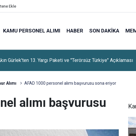
itene Ekle
KAMU PERSONEL ALIMI
HABER
SON DAKIKA
ME
kın Gürlek'ten 13. Yargı Paketi ve "Terörsüz Türkiye" Açıklaması
rti, Dayanışma Kampanyasında 9 Günlük Bağış Tutarını Açıkladı
r Alımı
AFAD 1000 personel alımı başvurusu sona eriyor
nel alımı başvurusu
Ka