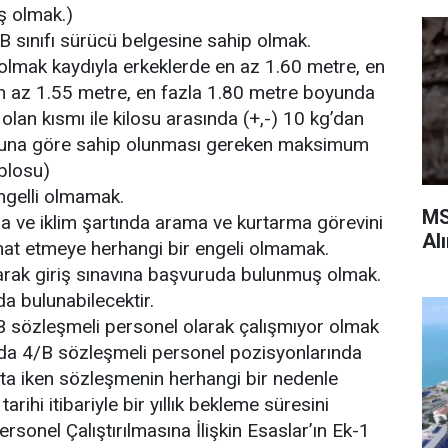
ş olmak.)
 B sınıfı sürücü belgesine sahip olmak.
 olmak kaydıyla erkeklerde en az 1.60 metre, en
en az 1.55 metre, en fazla 1.80 metre boyunda
lan kısmı ile kilosu arasında (+,-) 10 kg’dan
ğuna göre sahip olunması gereken maksimum
blosu)
engelli olmamak.
MS
da ve iklim şartında arama ve kurtarma görevini
Al
ahat etmeye herhangi bir engeli olmamak.
arak giriş sınavına başvuruda bulunmuş olmak.
da bulunabilecektir.
 sözleşmeli personel olarak çalışmıyor olmak
da 4/B sözleşmeli personel pozisyonlarında
a iken sözleşmenin herhangi bir nedenle
rihi itibariyle bir yıllık bekleme süresini
onel Çalıştırılmasına İlişkin Esaslar’ın Ek-1