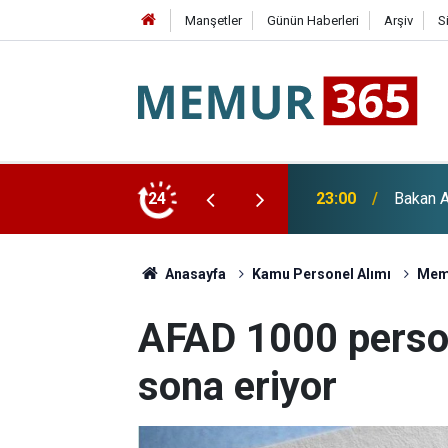
Manşetler
Günün Haberleri
Arşiv
S
23:00
Bakan A
24
22:36
YENİ Pa
Anasayfa
Kamu Personel Alımı
Memu
AFAD 1000 perso
sona eriyor