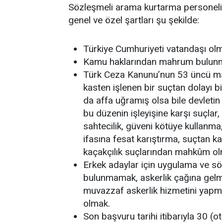
Sözleşmeli arama kurtarma personeli
genel ve özel şartları şu şekilde:
Türkiye Cumhuriyeti vatandaşı ol
Kamu haklarından mahrum bulun
Türk Ceza Kanunu’nun 53 üncü mad
kasten işlenen bir suçtan dolayı b
da affa uğramış olsa bile devletin
bu düzenin işleyişine karşı suçlar, z
sahtecilik, güveni kötüye kullanma, 
ifasına fesat karıştırma, suçtan k
kaçakçılık suçlarından mahkûm o
Erkek adaylar için uygulama ve sözl
bulunmamak, askerlik çağına gelm
muvazzaf askerlik hizmetini yapmı
olmak.
Son başvuru tarihi itibarıyla 30 