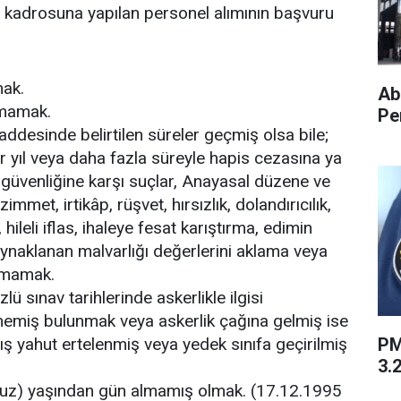
 kadrosuna yapılan personel alımının başvuru
mak.
Ab
mamak.
Pe
desinde belirtilen süreler geçmiş olsa bile;
ir yıl veya daha fazla süreyle hapis cezasına ya
 güvenliğine karşı suçlar, Anayasal düzene ve
immet, irtikâp, rüşvet, hırsızlık, dolandırıcılık,
hileli iflas, ihaleye fesat karıştırma, edimin
aynaklanan malvarlığı değerlerini aklama veya
lmamak.
ü sınav tarihlerinde askerlikle ilgisi
emiş bulunmak veya askerlik çağına gelmiş ise
PM
ş yahut ertelenmiş veya yedek sınıfa geçirilmiş
3.2
(otuz) yaşından gün almamış olmak. (17.12.1995