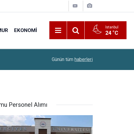
İstanbul
MUR
EKONOMI
24 °C
22:10
Çiftçilere 688,2 Milyon Liralık Destek Ödemesi
Günün tüm
haberleri
mu Personel Alımı