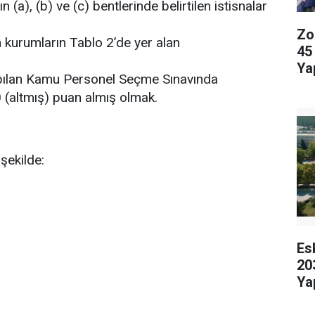
(a), (b) ve (c) bentlerinde belirtilen istisnalar
Zo
 kurumların Tablo 2’de yer alan
45
Ya
pılan Kamu Personel Seçme Sınavında
(altmış) puan almış olmak.
 şekilde:
Es
20
Ya