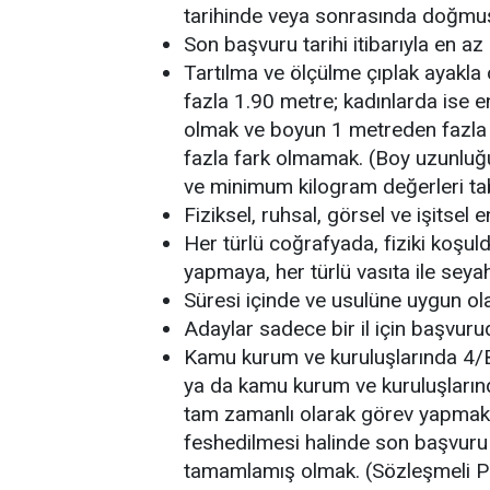
tarihinde veya sonrasında doğmu
Son başvuru tarihi itibarıyla en az
Tartılma ve ölçülme çıplak ayakla
fazla 1.90 metre; kadınlarda ise 
olmak ve boyun 1 metreden fazla o
fazla fark olmamak. (Boy uzunlu
ve minimum kilogram değerleri ta
Fiziksel, ruhsal, görsel ve işitsel 
Her türlü coğrafyada, fiziki koşul
yapmaya, her türlü vasıta ile sey
Süresi içinde ve usulüne uygun ol
Adaylar sadece bir il için başvuru
Kamu kurum ve kuruluşlarında 4/B
ya da kamu kurum ve kuruluşların
tam zamanlı olarak görev yapmakt
feshedilmesi halinde son başvuru ta
tamamlamış olmak. (Sözleşmeli Pers