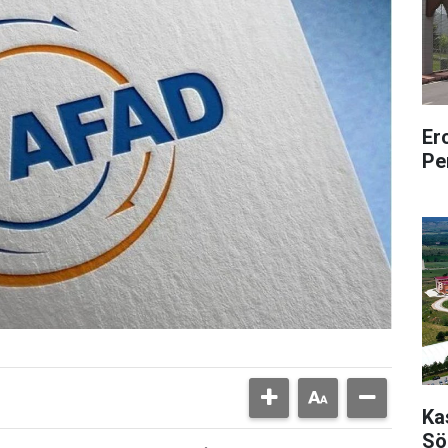
Er
Pe
Ka
Sö