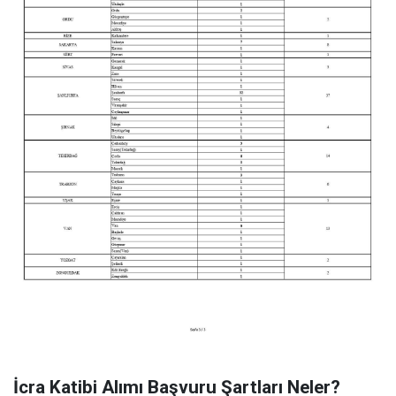
İcra Katibi Alımı Başvuru Şartları Neler?