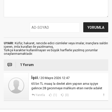
UYARI:
Küfür, hakaret, rencide edici cümleler veya imalar, inançlara saldırı
içeren, imla kuralları ile yazılmamış,
Türkçe karakter kullanılmayan ve büyük harflerle yazılmış yorumlar
onaylanmamaktadır.
1 Yorum
İşci
/ 20 Mayıs 2026 12:47
65 bn TL maaş la devlet alım yapsın ama işçiye
gelınce 28 gecınmeye mahkum etsın nerde adalet
Yanıtla
(1)
(0)