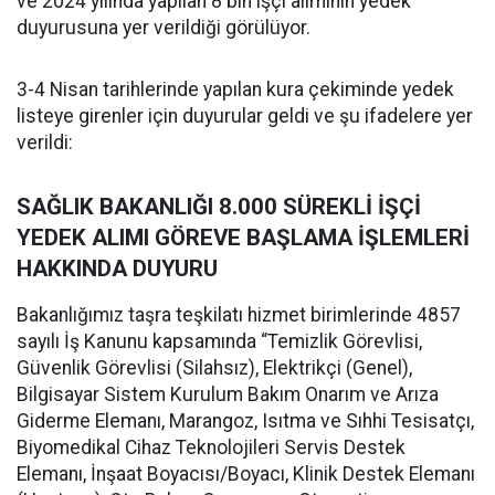
ve 2024 yılında yapılan 8 bin işçi alımının yedek
duyurusuna yer verildiği görülüyor.
3-4 Nisan tarihlerinde yapılan kura çekiminde yedek
listeye girenler için duyurular geldi ve şu ifadelere yer
verildi:
SAĞLIK BAKANLIĞI 8.000 SÜREKLİ İŞÇİ
YEDEK ALIMI GÖREVE BAŞLAMA İŞLEMLERİ
HAKKINDA DUYURU
Bakanlığımız taşra teşkilatı hizmet birimlerinde 4857
sayılı İş Kanunu kapsamında “Temizlik Görevlisi,
Güvenlik Görevlisi (Silahsız), Elektrikçi (Genel),
Bilgisayar Sistem Kurulum Bakım Onarım ve Arıza
Giderme Elemanı, Marangoz, Isıtma ve Sıhhi Tesisatçı,
Biyomedikal Cihaz Teknolojileri Servis Destek
Elemanı, İnşaat Boyacısı/Boyacı, Klinik Destek Elemanı