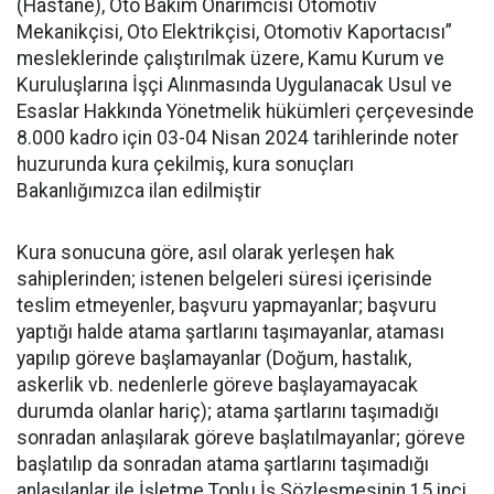
(Hastane), Oto Bakım Onarımcısı Otomotiv
Mekanikçisi, Oto Elektrikçisi, Otomotiv Kaportacısı”
mesleklerinde çalıştırılmak üzere, Kamu Kurum ve
Kuruluşlarına İşçi Alınmasında Uygulanacak Usul ve
Esaslar Hakkında Yönetmelik hükümleri çerçevesinde
8.000 kadro için 03-04 Nisan 2024 tarihlerinde noter
huzurunda kura çekilmiş, kura sonuçları
Bakanlığımızca ilan edilmiştir
Kura sonucuna göre, asıl olarak yerleşen hak
sahiplerinden; istenen belgeleri süresi içerisinde
teslim etmeyenler, başvuru yapmayanlar; başvuru
yaptığı halde atama şartlarını taşımayanlar, ataması
yapılıp göreve başlamayanlar (Doğum, hastalık,
askerlik vb. nedenlerle göreve başlayamayacak
durumda olanlar hariç); atama şartlarını taşımadığı
sonradan anlaşılarak göreve başlatılmayanlar; göreve
başlatılıp da sonradan atama şartlarını taşımadığı
anlaşılanlar ile İşletme Toplu İş Sözleşmesinin 15 inci