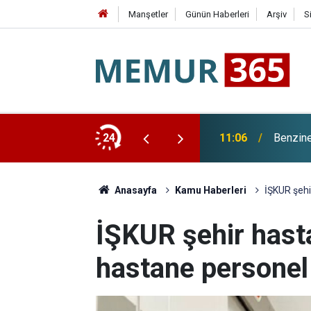
Manşetler
Günün Haberleri
Arşiv
S
 Yarın
24
11:06
Benzine
Anasayfa
Kamu Haberleri
İŞKUR şehi
İŞKUR şehir hasta
hastane personel 