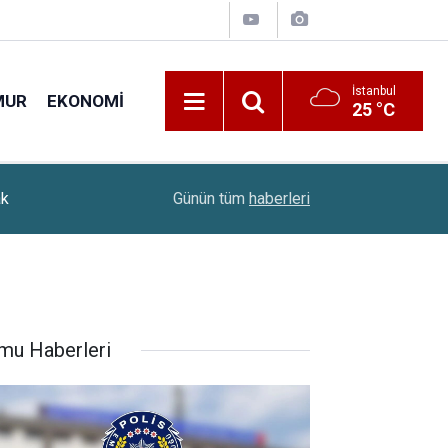
İstanbul
MUR
EKONOMI
25 °C
Öğrenci Affı Yürürlüğe Girdi: Milyonlarca Öğrenciy
ak
10:38
Günün tüm
haberleri
Oldu
mu Haberleri