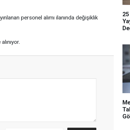
25
yınlanan personel alımı ilanında değişiklik
Ya
Değ
alınıyor.
Me
Ta
Gö