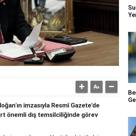
Su
Ye
Be
Ge
oğan’ın imzasıyla Resmî Gazete’de
rt önemli dış temsilciliğinde görev