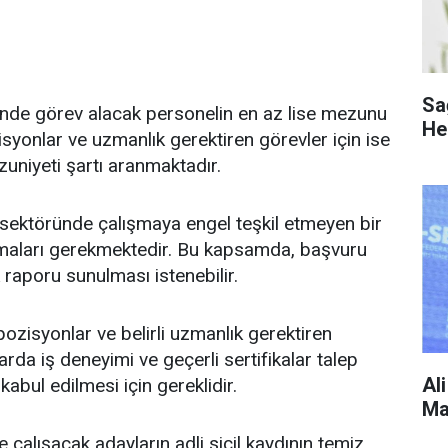
Sa
inde görev alacak personelin en az lise mezunu
He
syonlar ve uzmanlık gerektiren görevler için ise
uniyeti şartı aranmaktadır.
 sektöründe çalışmaya engel teşkil etmeyen bir
olmaları gerekmektedir. Bu kapsamda, başvuru
 raporu sunulması istenebilir.
ozisyonlar ve belirli uzmanlık gerektiren
larda iş deneyimi ve geçerli sertifikalar talep
Al
kabul edilmesi için gereklidir.
Ma
 çalışacak adayların adli sicil kaydının temiz