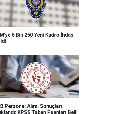
M'ye 6 Bin 250 Yeni Kadro İhdas
ldi
B Personel Alımı Sonuçları
ıklandı: KPSS Taban Puanları Belli