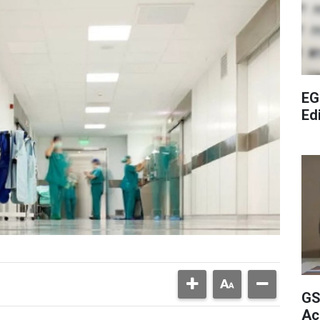
EG
Edi
GS
Aç