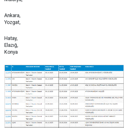
Ankara,
Yozgat,
Hatay,
Elazığ,
Konya