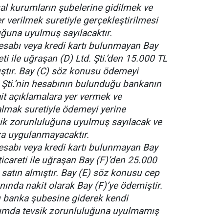
sal kurumların şubelerine gidilmek ve
r verilmek suretiyle gerçekleştirilmesi
ğuna uyulmuş sayılacaktır.
esabı veya kredi kartı bulunmayan Bay
ti ile uğraşan (D) Ltd. Şti.’den 15.000 TL
ıştır. Bay (C) söz konusu ödemeyi
. Şti.’nin hesabının bulunduğu bankanın
ait açıklamalara yer vermek ve
almak suretiyle ödemeyi yerine
sik zorunluluğuna uyulmuş sayılacak ve
ceza uygulanmayacaktır.
esabı veya kredi kartı bulunmayan Bay
icareti ile uğraşan Bay (F)’den 25.000
 satın almıştır. Bay (E) söz konusu cep
nında nakit olarak Bay (F)’ye ödemiştir.
ı banka şubesine giderek kendi
rumda tevsik zorunluluğuna uyulmamış