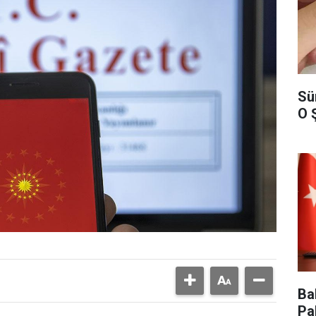
Sü
O 
Ba
Pa