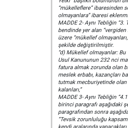
Yetki” başlıklı bölümünün bi
“mükelleflere” ibaresinden 
olmayanlara” ibaresi eklenmi
MADDE 2- Aynı Tebliğin “3. 
bendinde yer alan “vergiden
üzere “mükellef olmayanları,
şekilde değiştirilmiştir.
“d) Mükellef olmayanlar: Bu
Usul Kanununun 232 nci mad
fatura almak zorunda olan bir
meslek erbabı, kazançları bas
tutmak mecburiyetinde olan ç
kalanları,”
MADDE 3- Aynı Tebliğin “4.1
birinci paragrafı aşağıdaki ş
paragrafından sonra aşağıdak
“Tevsik zorunluluğu kapsamı
kendi aralarında yapacakları