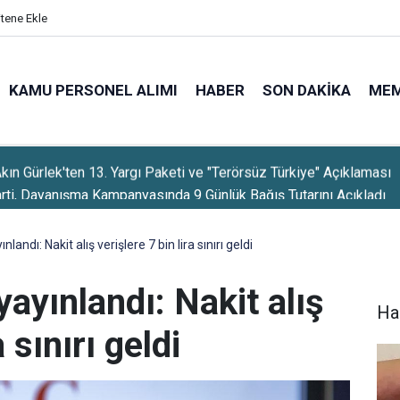
itene Ekle
KAMU PERSONEL ALIMI
HABER
SON DAKIKA
ME
rti, Dayanışma Kampanyasında 9 Günlük Bağış Tutarını Açıkladı
andı: Nakit alış verişlere 7 bin lira sınırı geldi
ayınlandı: Nakit alış
Ha
a sınırı geldi