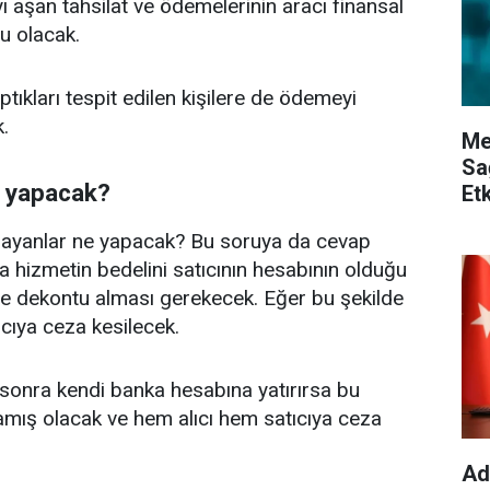
ayı aşan tahsilat ve ödemelerinin aracı finansal
u olacak.
ptıkları tespit edilen kişilere de ödemeyi
.
Me
Sa
e yapacak?
Etk
mayanlar ne yapacak? Bu soruya da cevap
 da hizmetin bedelini satıcının hesabının olduğu
e dekontu alması gerekecek. Eğer bu şekilde
cıya ceza kesilecek.
 sonra kendi banka hesabına yatırırsa bu
mış olacak ve hem alıcı hem satıcıya ceza
Ad