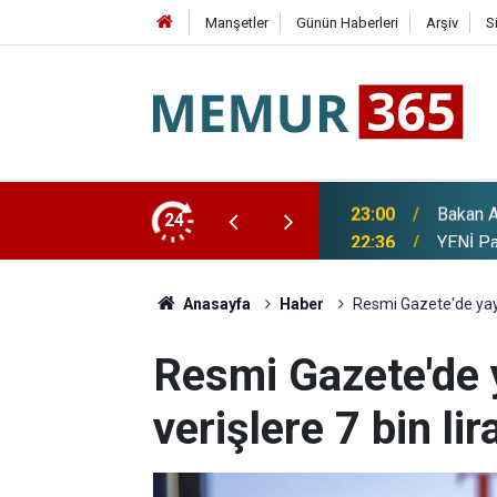
Manşetler
Günün Haberleri
Arşiv
S
Paketi ve "Terörsüz Türkiye" Açıklaması
24
22:36
YENİ Pa
Anasayfa
Haber
Resmi Gazete'de yayınl
Resmi Gazete'de y
verişlere 7 bin lir