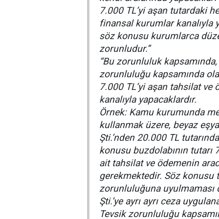
7.000 TL’yi aşan tutardaki he
finansal kurumlar kanalıyla 
söz konusu kurumlarca düzen
zorunludur.”
“Bu zorunluluk kapsamında, 
zorunluluğu kapsamında olanl
7.000 TL’yi aşan tahsilat ve
kanalıyla yapacaklardır.
Örnek: Kamu kurumunda memu
kullanmak üzere, beyaz eşya 
Şti.’nden 20.000 TL tutarında
konusu buzdolabının tutarı 7
ait tahsilat ve ödemenin ara
gerekmektedir. Söz konusu t
zorunluluğuna uyulmaması 
Şti.’ye ayrı ayrı ceza uygulana
Tevsik zorunluluğu kapsamın