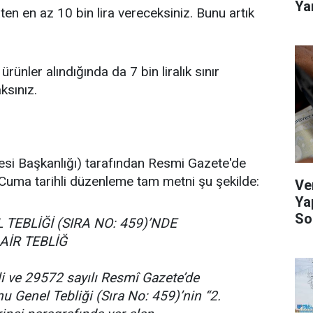
Ya
en en az 10 bin lira vereceksiniz. Bunu artık
rünler alındığında da 7 bin liralık sınır
sınız.
resi Başkanlığı) tarafından Resmi Gazete'de
Cuma tarihli düzenleme tam metni şu şekilde:
Ve
Ya
So
TEBLİĞİ (SIRA NO: 459)’NDE
AİR TEBLİĞ
 ve 29572 sayılı Resmî Gazete’de
 Genel Tebliği (Sıra No: 459)’nin “2.