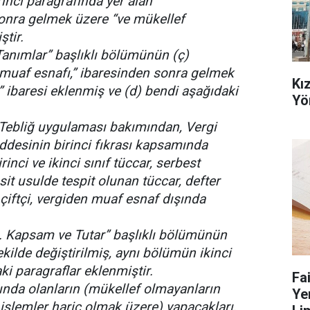
rinci paragrafında yer alan
sonra gelmek üzere “ve mükellef
ştir.
Tanımlar” başlıklı bölümünün (ç)
 muaf esnafı,” ibaresinden sonra gelmek
Kı
” ibaresi eklenmiş ve (d) bendi aşağıdaki
Yö
 Tebliğ uygulaması bakımından, Vergi
desinin birinci fıkrası kapsamında
inci ve ikinci sınıf tüccar, serbest
it usulde tespit olunan tüccar, defter
iftçi, vergiden muaf esnaf dışında
. Kapsam ve Tutar” başlıklı bölümünün
ekilde değiştirilmiş, aynı bölümün ikinci
i paragraflar eklenmiştir.
Fa
nda olanların (mükellef olmayanların
Ye
 işlemler hariç olmak üzere) yapacakları,