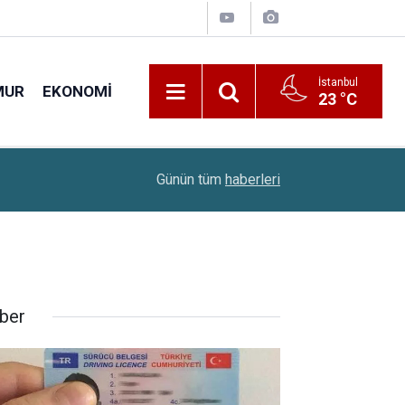
İstanbul
MUR
EKONOMI
23 °C
22:10
Çiftçilere 688,2 Milyon Liralık Destek Ödemesi
Günün tüm
haberleri
ber