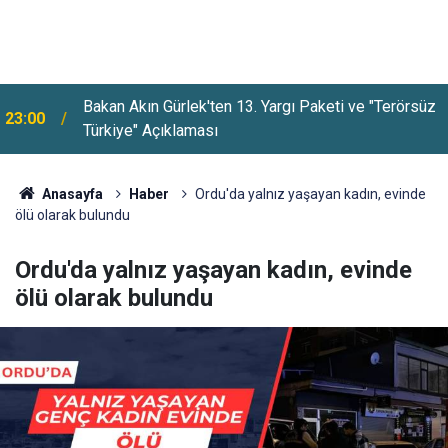
Bakan Akın Gürlek'ten 13. Yargı Paketi ve "Terörsüz
23:00
YENİ Parti, Dayanışma Kampanyasında 9 Günlük
Türkiye" Açıklaması
22:36
Bağış Tutarını Açıkladı
Anasayfa
Haber
Ordu'da yalnız yaşayan kadın, evinde
ölü olarak bulundu
Ordu'da yalnız yaşayan kadın, evinde
ölü olarak bulundu