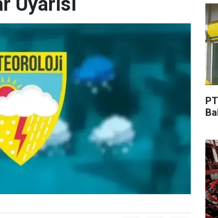
r Uyarısı
PT
Ba