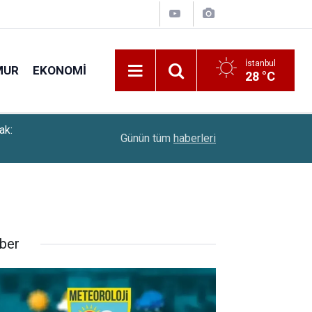
İstanbul
MUR
EKONOMI
28 °C
08:24
PTT Personelleri İçin Çalışma Bakanlığı Resmi Y
Günün tüm
haberleri
ber