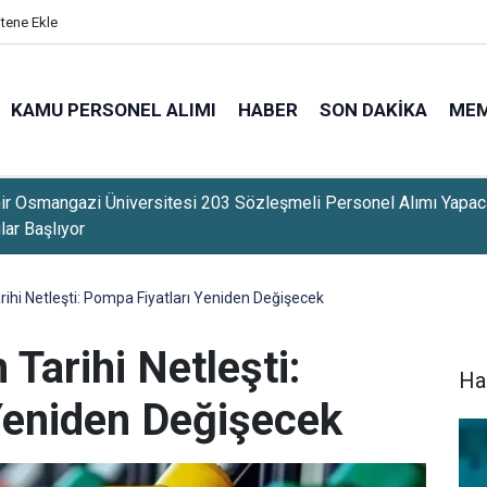
itene Ekle
KAMU PERSONEL ALIMI
HABER
SON DAKIKA
ME
ıkladı: TCMB Faiz İndirimi Yıl Sonuna Doğru Başlayabilir
rihi Netleşti: Pompa Fiyatları Yeniden Değişecek
 Tarihi Netleşti:
Ha
Yeniden Değişecek