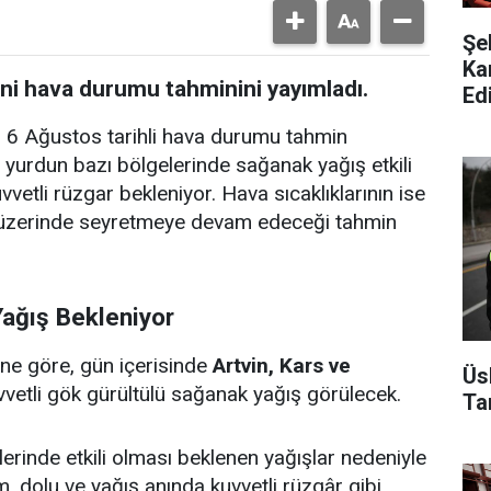
Şe
Ka
ni hava durumu tahminini yayımladı.
Edi
6 Ağustos tarihli hava durumu tahmin
yurdun bazı bölgelerinde sağanak yağış etkili
etli rüzgar bekleniyor. Hava sıcaklıklarının ise
 üzerinde seyretmeye devam edeceği tahmin
Yağış Bekleniyor
ine göre, gün içerisinde
Artvin, Kars ve
Üs
vvetli gök gürültülü sağanak yağış görülecek.
Ta
tlerinde etkili olması beklenen yağışlar nedeniyle
ım, dolu ve yağış anında kuvvetli rüzgâr gibi