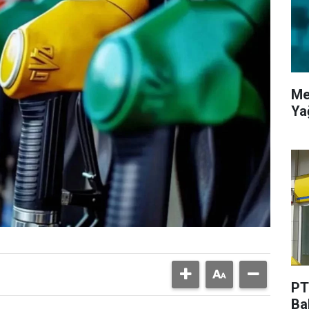
Me
Ya
PT
Ba