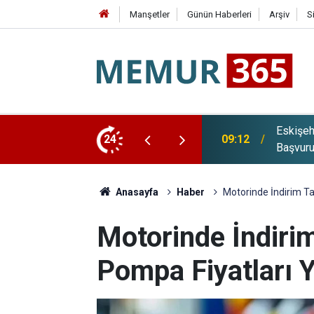
Manşetler
Günün Haberleri
Arşiv
S
si 203 Sözleşmeli Personel Alımı Yapacak:
24
08:49
Citi Aç
Anasayfa
Haber
Motorinde İndirim Ta
Motorinde İndirim
Pompa Fiyatları 