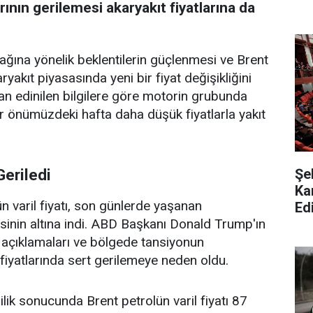
rının gerilemesi akaryakıt fiyatlarına da
cağına yönelik beklentilerin güçlenmesi ve Brent
yakıt piyasasında yeni bir fiyat değişikliğini
an edinilen bilgilere göre motorin grubunda
er önümüzdeki hafta daha düşük fiyatlarla yakıt
Şe
Geriledi
Ka
n varil fiyatı, son günlerde yaşanan
Edi
sinin altına indi. ABD Başkanı Donald Trump'ın
i açıklamaları ve bölgede tansiyonun
 fiyatlarında sert gerilemeye neden oldu.
lik sonucunda Brent petrolün varil fiyatı 87