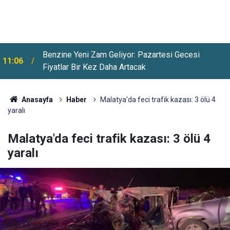
Öğrenci Affı Yürürlüğe Girdi: Milyonlarca Öğrenciyi
10:38
İlgilendiren Detaylar Belli Oldu
Anasayfa
Haber
Malatya'da feci trafik kazası: 3 ölü 4
yaralı
Malatya'da feci trafik kazası: 3 ölü 4
yaralı