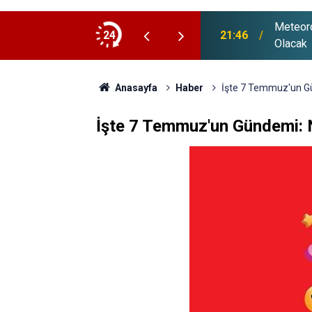
Meteoro
 Destek Ödemesi Bugün Hesaplara Yatıyor
24
21:46
Olacak
Anasayfa
Haber
İşte 7 Temmuz'un Gü
İşte 7 Temmuz'un Gündemi: 