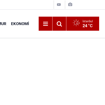
İstanbul
MUR
EKONOMI
24 °C