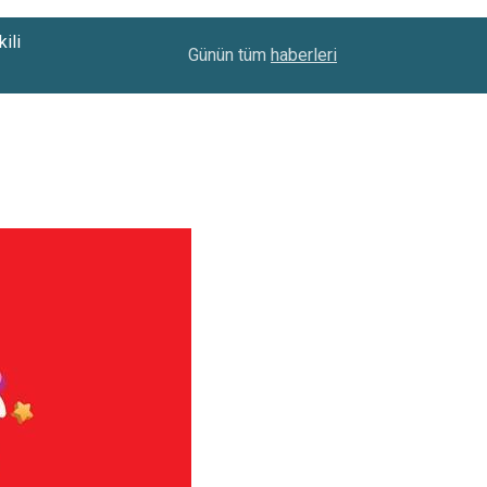
ili
21:20
Adalet Bakanı Akın Gürlek'ten 13. Yargı Paketi A
Günün tüm
haberleri