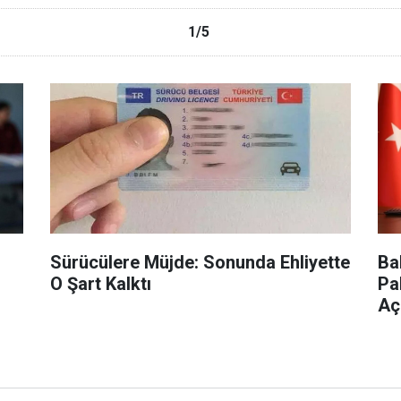
1/5
Sürücülere Müjde: Sonunda Ehliyette
Ba
ü
O Şart Kalktı
Pa
Aç