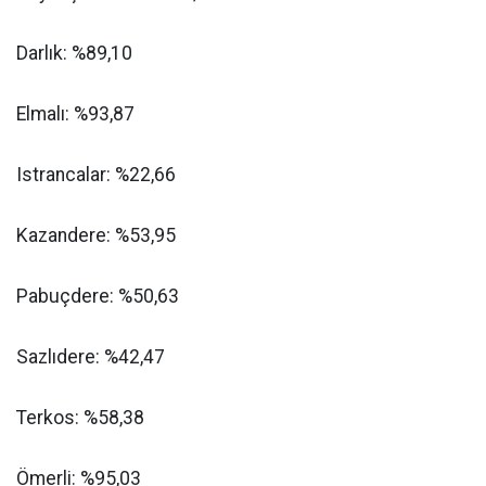
Darlık: %89,10
Elmalı: %93,87
Istrancalar: %22,66
Kazandere: %53,95
Pabuçdere: %50,63
Sazlıdere: %42,47
Terkos: %58,38
Ömerli: %95,03