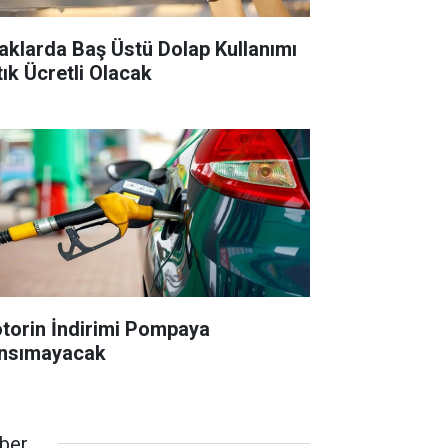
aklarda Baş Üstü Dolap Kullanımı
tık Ücretli Olacak
torin İndirimi Pompaya
nsımayacak
ber