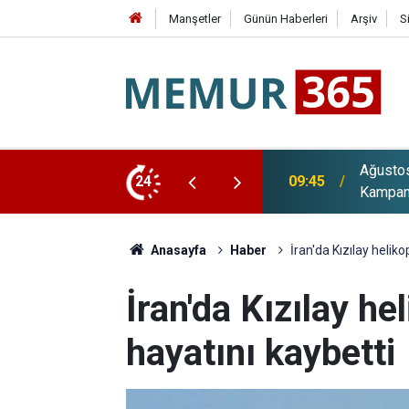
Manşetler
Günün Haberleri
Arşiv
S
rı Güncellendi: İşte Bankaların Yeni
Eskişeh
24
09:12
Başvuru
Anasayfa
Haber
İran'da Kızılay heliko
İran'da Kızılay he
hayatını kaybetti