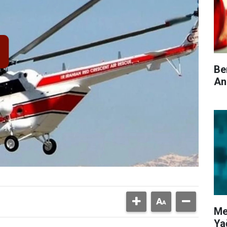
Be
An
Me
Ya