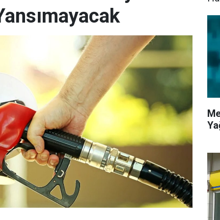
Yansımayacak
Me
Ya