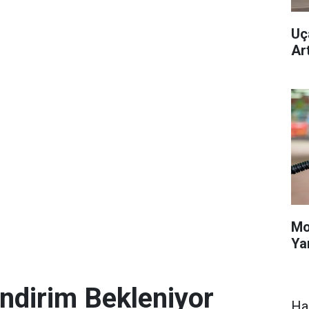
Uç
Ar
Mo
Ya
ndirim Bekleniyor
Ha