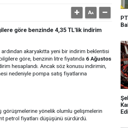
PT
Ba
lere göre benzinde 4,35 TL'lik indirim
 ardından akaryakıtta yeni bir indirim beklentisi
ilgilere göre, benzinin litre fiyatında
6 Ağustos
dirim hesaplandı. Ancak söz konusu indirimin,
si nedeniyle pompa satış fiyatlarına
Şe
Ka
ş görüşmelerine yönelik olumlu gelişmelerin
Edi
nt petrol fiyatları düşüşünü sürdürdü.