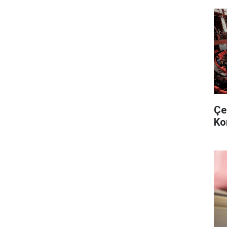
Çe
Ko