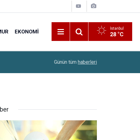
İstanbul
MUR
EKONOMI
28 °C
ak:
08:49
Citi Açıkladı: TCMB Faiz İndirimi Yıl Sonuna Doğ
Günün tüm
haberleri
ber