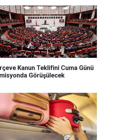
rçeve Kanun Teklifini Cuma Günü
misyonda Görüşülecek