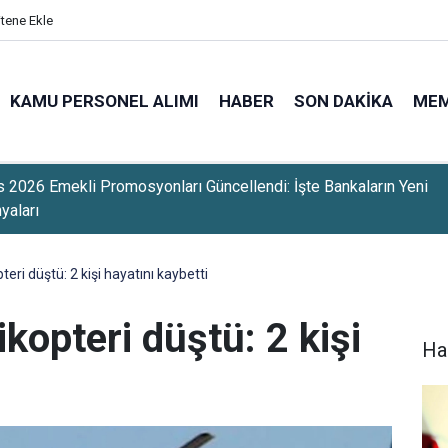
itene Ekle
KAMU PERSONEL ALIMI
HABER
SON DAKIKA
ME
ir Osmangazi Üniversitesi 203 Sözleşmeli Personel Alımı Yapac
lar Başlıyor
pteri düştü: 2 kişi hayatını kaybetti
likopteri düştü: 2 kişi
Ha