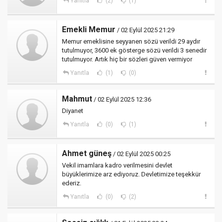
Yanıtla
(2)
(1)
Emekli Memur
/ 02 Eylül 2025 21:29
Memur emeklisine seyyanen sözü verildi 29 aydır
tutulmuyor, 3600 ek gösterge sözü verildi 3 senedir
tutulmuyor. Artık hiç bir sözleri güven vermiyor
Yanıtla
(1)
(0)
Mahmut
/ 02 Eylül 2025 12:36
Diyanet
Yanıtla
(0)
(1)
Ahmet güneş
/ 02 Eylül 2025 00:25
Vekil imamlara kadro verilmesini devlet
büyüklerimize arz ediyoruz. Devletimize teşekkür
ederiz.
Yanıtla
(0)
(2)