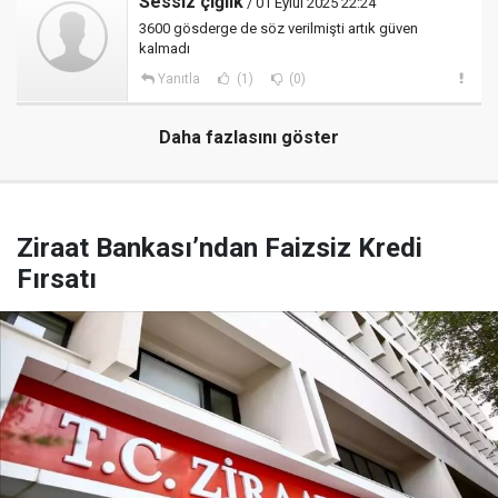
Sessiz çığlık
/ 01 Eylül 2025 22:24
3600 gösderge de söz verilmişti artık güven
kalmadı
Yanıtla
(1)
(0)
Daha fazlasını göster
Ziraat Bankası’ndan Faizsiz Kredi
Fırsatı