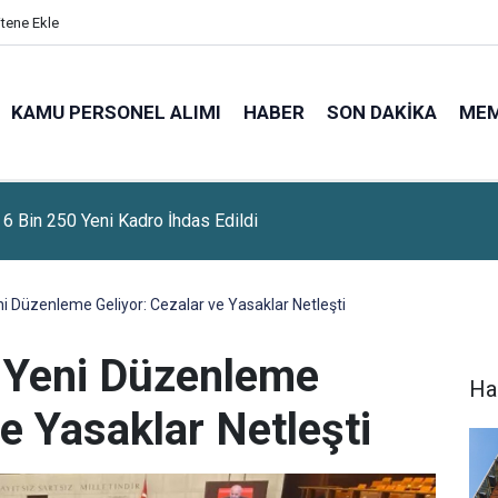
itene Ekle
KAMU PERSONEL ALIMI
HABER
SON DAKIKA
ME
 En Az Ortaöğretim Mezunu Personel Alımı Yapacak
i Düzenleme Geliyor: Cezalar ve Yasaklar Netleşti
 Yeni Düzenleme
Ha
ve Yasaklar Netleşti