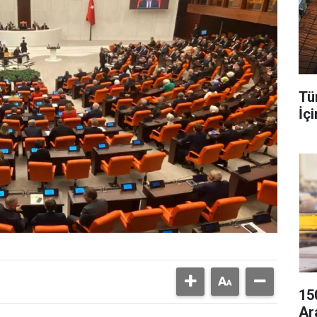
Tü
İç
15
Ar