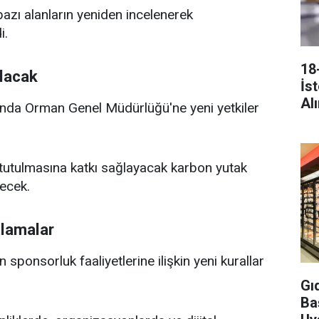
azı alanların yeniden incelenerek
i.
18
ulacak
İs
Alı
ında Orman Genel Müdürlüğü'ne yeni yetkiler
 tutulmasına katkı sağlayacak karbon yutak
lecek.
tlamalar
ın sponsorluk faaliyetlerine ilişkin yeni kurallar
Gı
Ba