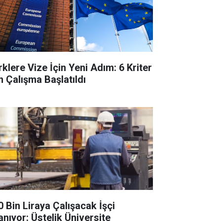
rklere Vize İçin Yeni Adım: 6 Kriter
in Çalışma Başlatıldı
0 Bin Liraya Çalışacak İşçi
anıyor: Üstelik Üniversite