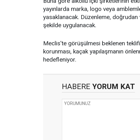
Buna göre alkollü içki şirketlerinin etk
yayınlarda marka, logo veya amblemle
yasaklanacak. Düzenleme, doğrudan ve
şekilde uygulanacak.
Meclis'te görüşülmesi beklenen teklifi
korunması, kaçak yapılaşmanın önlenme
hedefleniyor.
HABERE
YORUM KAT