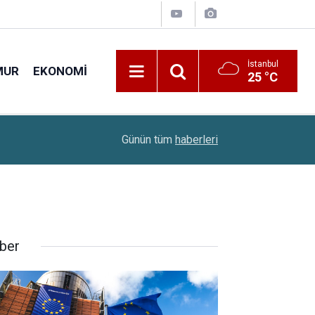
İstanbul
MUR
EKONOMI
25 °C
08:49
Türklere Vize İçin Yeni Adım: 6 Kriter İçin Çalışm
Günün tüm
haberleri
ber