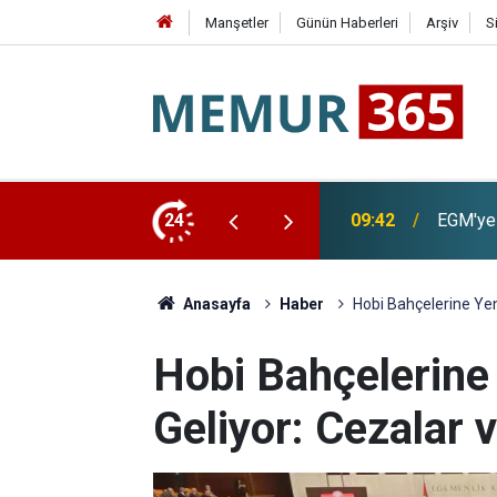
Manşetler
Günün Haberleri
Arşiv
S
as Edildi
24
09:15
TSE 129
Anasayfa
Haber
Hobi Bahçelerine Yen
Hobi Bahçelerine
Geliyor: Cezalar 