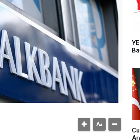
YE
Ba
Cu
Ar