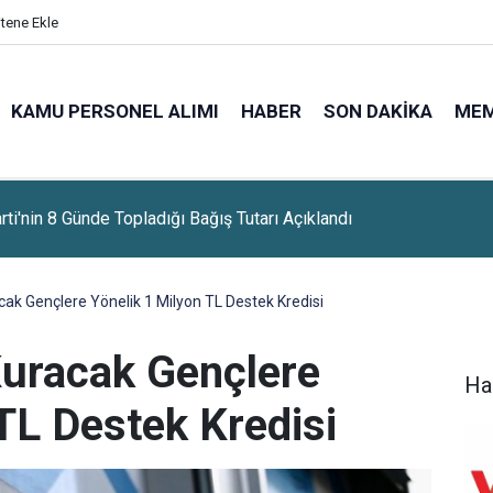
itene Ekle
KAMU PERSONEL ALIMI
HABER
SON DAKIKA
ME
aşkanı Erdoğan Yarın Suudi Arabistan'a Gidiyor
cak Gençlere Yönelik 1 Milyon TL Destek Kredisi
Kuracak Gençlere
Ha
TL Destek Kredisi