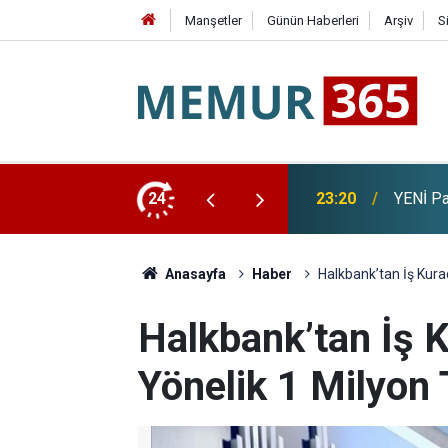
Manşetler
Günün Haberleri
Arşiv
S
 Bağış Tutarı Açıklandı
24
22:56
Cumhurb
Anasayfa
Haber
Halkbank’tan İş Kura
Halkbank’tan İş 
Yönelik 1 Milyon 