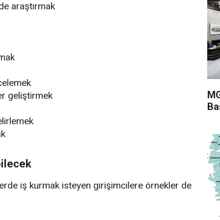
kilde araştırmak
rmak
ncelemek
MG
er geliştirmek
Ba
elirlemek
ak
ilecek
erde iş kurmak isteyen girişimcilere örnekler de