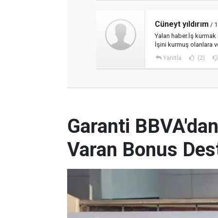
Cüneyt yıldırım
/ 1
Yalan haber.İş kurmak 
İşini kurmuş olanlara ve
Yanıtla
(2)
Garanti BBVA'dan
Varan Bonus Des