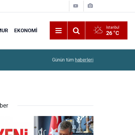
İstanbul
MUR
EKONOMI
26 °C
22:28
Huzurevlerine Sınavsız Personel Ve İşçi Alımı B
Günün tüm
haberleri
ber