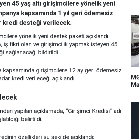
en 45 yaş altı girişimcilere yönelik yeni
mpanya kapsamında 1 yıl geri ödemesiz
 kredi desteği verilecek.
mcilere yönelik yeni destek paketi açıklandı.
iş fikri olan ve girişimcilik yapmak isteyen 45
i sağlanacağı bildirildi.
a kapsamında girişimcilere 12 ay geri ödemesiz
MG
ar kredi verileceği açıklandı.
Ma
ilecek
inden yapılan açıklamada, “Girişimci Kredisi” adı
tıldığı belirtildi.
nin özellikleri şu şekilde açıklandı: