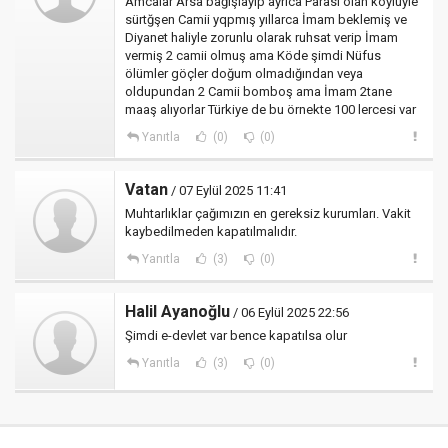
Amcalar Arsa bağışlayıp ayrıca Parası olan köylüyle
sürtğşen Camii yqpmış yıllarca İmam beklemiş ve
Diyanet haliyle zorunlu olarak ruhsat verip İmam
vermiş 2 camii olmuş ama Köde şimdi Nüfus
ölümler göçler doğum olmadığından veya
oldupundan 2 Camii bomboş ama İmam 2tane
maaş alıyorlar Türkiye de bu örnekte 100 lercesi var
Yanıtla
(0)
(0)
Vatan
/ 07 Eylül 2025 11:41
Muhtarlıklar çağımızın en gereksiz kurumları. Vakit
kaybedilmeden kapatılmalıdır.
Yanıtla
(3)
(0)
Halil Ayanoğlu
/ 06 Eylül 2025 22:56
Şimdi e-devlet var bence kapatılsa olur
Yanıtla
(3)
(0)