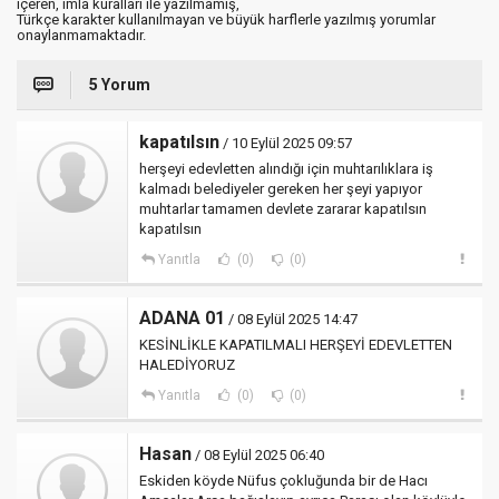
içeren, imla kuralları ile yazılmamış,
Türkçe karakter kullanılmayan ve büyük harflerle yazılmış yorumlar
onaylanmamaktadır.
5 Yorum
kapatılsın
/ 10 Eylül 2025 09:57
herşeyi edevletten alındığı için muhtarılıklara iş
kalmadı belediyeler gereken her şeyi yapıyor
muhtarlar tamamen devlete zararar kapatılsın
kapatılsın
Yanıtla
(0)
(0)
ADANA 01
/ 08 Eylül 2025 14:47
KESİNLİKLE KAPATILMALI HERŞEYİ EDEVLETTEN
HALEDİYORUZ
Yanıtla
(0)
(0)
Hasan
/ 08 Eylül 2025 06:40
Eskiden köyde Nüfus çokluğunda bir de Hacı