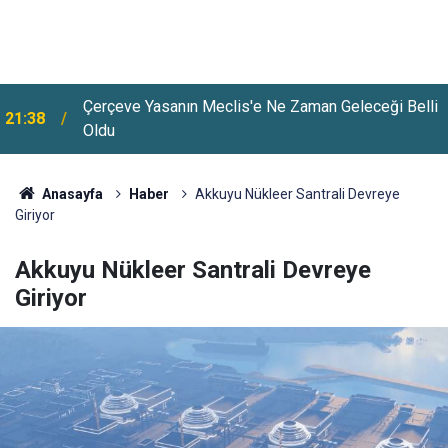
Bakan Gürlek Esenyurt'tan Mesaj Verdi: Suçluların
21:13
Yaptıkları Yanına Kalmayacak
Anasayfa
Haber
Akkuyu Nükleer Santrali Devreye
Giriyor
Akkuyu Nükleer Santrali Devreye
Giriyor