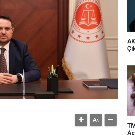
AK
Çı
TM
Aç