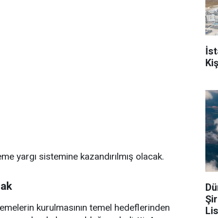
İs
Ki
e yargı sistemine kazandırılmış olacak.
mak
Dü
Şi
emelerin kurulmasının temel hedeflerinden
Li