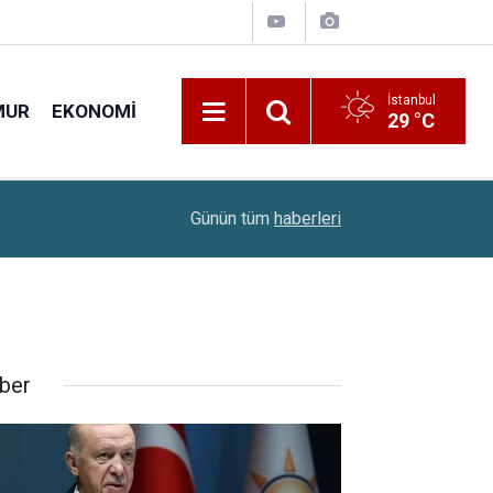
İstanbul
MUR
EKONOMI
29 °C
15:52
TMO 2026 Fındık Alım Fiyatlarını Açıkladı
Günün tüm
haberleri
ber