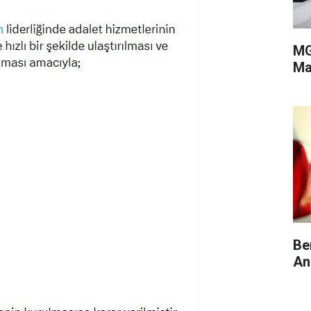
MG
Ma
Be
An