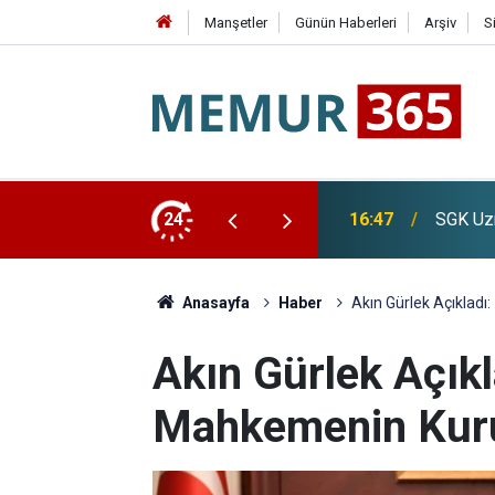
Manşetler
Günün Haberleri
Arşiv
S
İslam Me
İçin Tarih Verdi
24
16:20
Dalgala
Anasayfa
Haber
Akın Gürlek Açıkladı
Akın Gürlek Açıkl
Mahkemenin Kurul