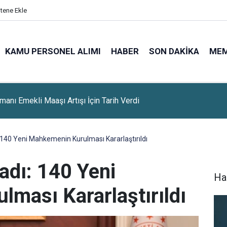
itene Ekle
KAMU PERSONEL ALIMI
HABER
SON DAKIKA
ME
miş'ten Altın Yatırımcılarına Kritik Uyarı: Yarın Piyasalarda
nma Yaşanabilir
: 140 Yeni Mahkemenin Kurulması Kararlaştırıldı
adı: 140 Yeni
Ha
ması Kararlaştırıldı