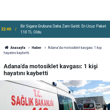
Bir Sigara Grubuna Daha Zam Geldi: En Ucuz Paket
22:40
Meteoroloji Uyardı: Yeni Haftada Kavurucu Sıcaklar
110 TL Oldu
22:12
Ve Sağanak Yağış Geliyor
Anasayfa
Haber
Adana'da motosiklet kavgası: 1 kişi
hayatını kaybetti
Adana'da motosiklet kavgası: 1 kişi
hayatını kaybetti