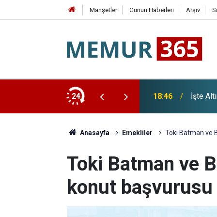
Manşetler
Günün Haberleri
Arşiv
S
a Yeni Dönem: Başvuru Şartları Ve Limitler
24
18:46
İşte Alt
Anasayfa
Emekliler
Toki Batman ve B
Toki Batman ve B
konut başvurusu