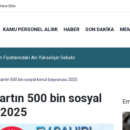
itene Ekle
KAMU PERSONEL ALIMI
HABER
SON DAKIKA
ME
ın Fiyatlarındaki Ani Yükselişin Sebebi
artın 500 bin sosyal konut başvurusu 2025
artın 500 bin sosyal
Em
 2025