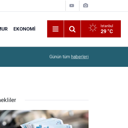
İstanbul
MUR
EKONOMI
29 °C
18:23
Erciyes Üniversitesi 207 Sözleşmeli Personel A
Günün tüm
haberleri
ekliler