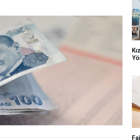
Kı
Yö
Fa