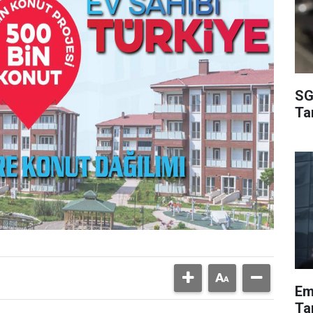
SG
Ta
Em
Tar