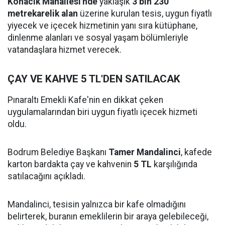
Konacık Mahallesi'nde
yaklaşık
3 bin 230
metrekarelik alan
üzerine kurulan tesis, uygun fiyatlı
yiyecek ve içecek hizmetinin yanı sıra kütüphane,
dinlenme alanları ve sosyal yaşam bölümleriyle
vatandaşlara hizmet verecek.
ÇAY VE KAHVE 5 TL'DEN SATILACAK
Pınaraltı Emekli Kafe'nin en dikkat çeken
uygulamalarından biri uygun fiyatlı içecek hizmeti
oldu.
Bodrum Belediye Başkanı
Tamer Mandalinci
, kafede
karton bardakta çay ve kahvenin
5 TL
karşılığında
satılacağını açıkladı.
Mandalinci, tesisin yalnızca bir kafe olmadığını
belirterek, buranın emeklilerin bir araya gelebileceği,