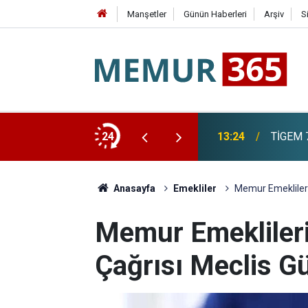
Manşetler
Günün Haberleri
Arşiv
S
dbir Kararı
24
13:24
TİGEM 7
Anasayfa
Emekliler
Memur Emekliler
Memur Emekliler
Çağrısı Meclis 