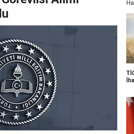
Ha
du
Tİ
İh