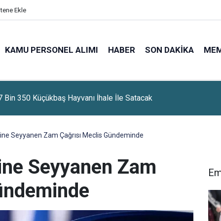
itene Ekle
KAMU PERSONEL ALIMI
HABER
SON DAKIKA
ME
 Bin 350 Küçükbaş Hayvanı İhale İle Satacak
ine Seyyanen Zam Çağrısı Meclis Gündeminde
ine Seyyanen Zam
Em
Gündeminde