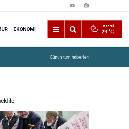
İstanbul
MUR
EKONOMI
29 °C
12:52
Altın Ve Gümüş Yatırımcıları Dikkat: İslam Memiş
Günün tüm
haberleri
ekliler