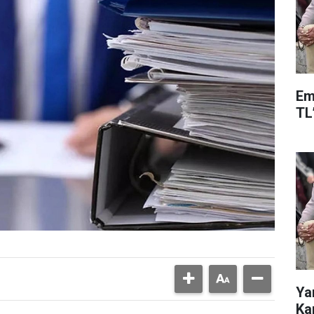
Em
TL
Ya
Ka