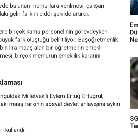
vde bulunan memurlara verilmesi, çalışan
 gelir farkını ciddi şekilde artırdı.
Em
zere birçok kamu personelinin görevdeyken
Dü
Ne
 büyük fark oluştuğu belirtiliyor. Başöğretmenlik
bin lira maaş alan bir öğretmenin emekli
esi, birçok memurun emeklilik kararını
ıklaması
uldak Milletvekili Eylem Ertuğ Ertuğrul,
aki maaş farkının sosyal devlet anlayışına aykırı
SG
Ta
i kullandı: