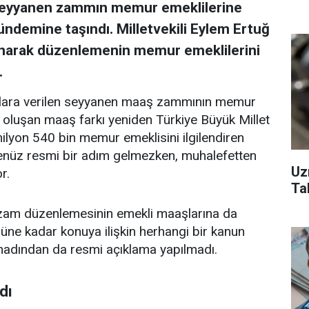
 seyyanen zammın memur emeklilerine
ndemine taşındı. Milletvekili Eylem Ertuğ
unarak düzenlemenin memur emeklilerini
.
ara verilen seyyanen maaş zammının memur
 oluşan maaş farkı yeniden Türkiye Büyük Millet
ilyon 540 bin memur emeklisini ilgilendiren
üz resmi bir adım gelmezken, muhalefetten
Uz
r.
Ta
 zam düzenlemesinin emekli maaşlarına da
güne kadar konuya ilişkin herhangi bir kanun
anadından da resmi açıklama yapılmadı.
dı