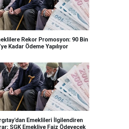
eklilere Rekor Promosyon: 90 Bin
’ye Kadar Ödeme Yapılıyor
rgıtay'dan Emeklileri İlgilendiren
rar: SGK Emekliye Faiz Ödeyecek