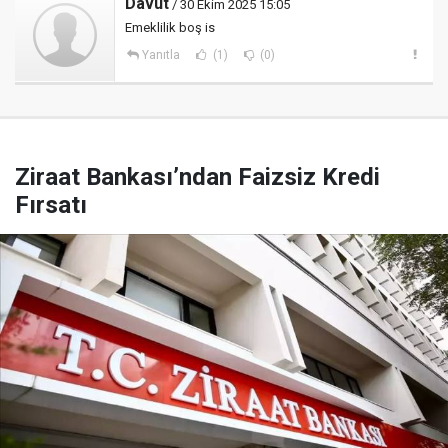
Davut
/ 30 Ekim 2025 15:05
Emeklilik boş is
Yanıtla
(1)
(0)
Ziraat Bankası’ndan Faizsiz Kredi
Fırsatı