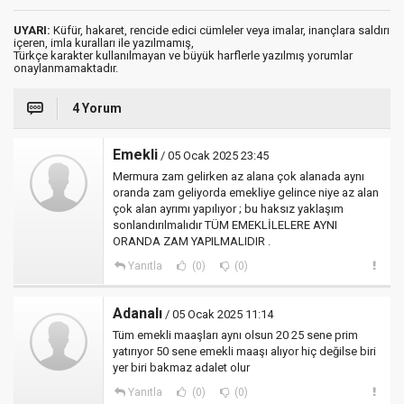
UYARI:
Küfür, hakaret, rencide edici cümleler veya imalar, inançlara saldırı
içeren, imla kuralları ile yazılmamış,
Türkçe karakter kullanılmayan ve büyük harflerle yazılmış yorumlar
onaylanmamaktadır.
4 Yorum
Emekli
/ 05 Ocak 2025 23:45
Mermura zam gelirken az alana çok alanada aynı
oranda zam geliyorda emekliye gelince niye az alan
çok alan ayrımı yapılıyor ; bu haksız yaklaşım
sonlandırılmalıdır TÜM EMEKLİLELERE AYNI
ORANDA ZAM YAPILMALIDIR .
Yanıtla
(0)
(0)
Adanalı
/ 05 Ocak 2025 11:14
Tüm emekli maaşları aynı olsun 20 25 sene prim
yatırıyor 50 sene emekli maaşı alıyor hiç değilse biri
yer biri bakmaz adalet olur
Yanıtla
(0)
(0)