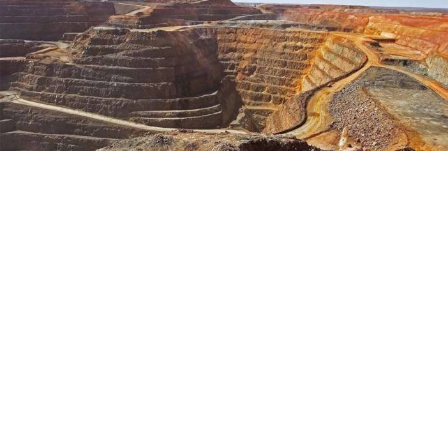
Yayınlanma:
07 Ağustos 2026 Cuma 14:00
Enerji ve Tabii Kaynaklar Bakanı Alparslan
Bayraktar'ın yer altındaki altın rezervine ilişkin
açıklaması yeniden gündem oldu.
Enerji ve Tabii Kaynaklar Bakanı Alparslan Bayraktar'ın
Türkiye'nin yer altı kaynaklarına ilişkin yaptığı açıklama