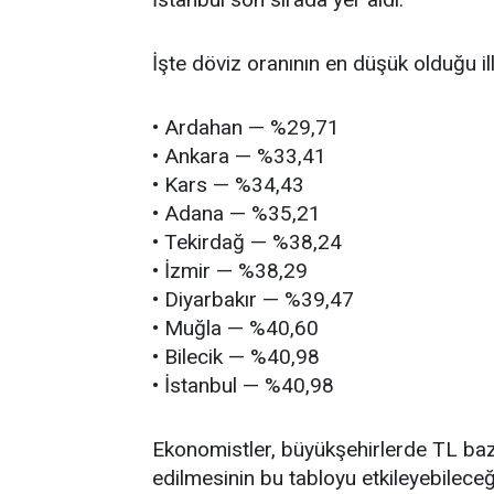
İşte döviz oranının en düşük olduğu ill
• Ardahan — %29,71
• Ankara — %33,41
• Kars — %34,43
• Adana — %35,21
• Tekirdağ — %38,24
• İzmir — %38,29
• Diyarbakır — %39,47
• Muğla — %40,60
• Bilecik — %40,98
• İstanbul — %40,98
Ekonomistler, büyükşehirlerde TL bazlı
edilmesinin bu tabloyu etkileyebileceğ