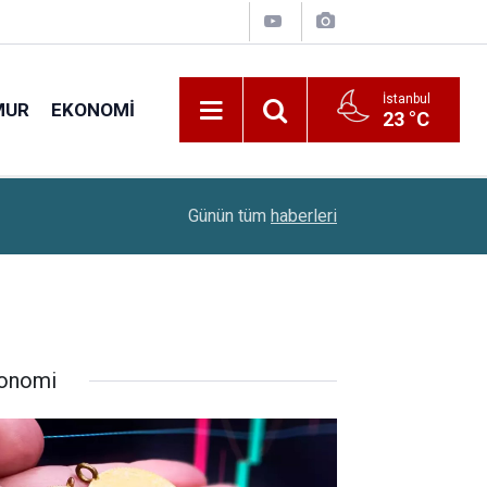
İstanbul
MUR
EKONOMI
23 °C
22:10
Çiftçilere 688,2 Milyon Liralık Destek Ödemesi
Günün tüm
haberleri
onomi