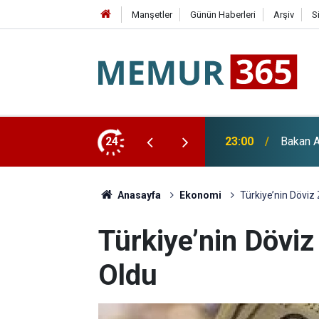
Manşetler
Günün Haberleri
Arşiv
S
Paketi ve "Terörsüz Türkiye" Açıklaması
24
22:36
YENİ Pa
Anasayfa
Ekonomi
Türkiye’nin Döviz Z
Türkiye’nin Döviz Z
Oldu