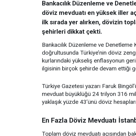
Bankacılık Düzenleme ve Denetle
döviz mevduatı en yüksek iller aç
ilk sırada yer alırken, dövizin t
şehirleri dikkat çekti.
Bankacılık Düzenleme ve Denetleme K
doğrultusunda Türkiye’nin döviz zengini 
kurlarındaki yükseliş enflasyonun ge
ilgisinin birçok şehirde devam ettiği g
Türkiye Gazetesi yazarı Faruk Bingöl’ü
mevduat büyüklüğü 24 trilyon 316 mily
yaklaşık yüzde 43’ünü döviz hesapları
En Fazla Döviz Mevduatı İstan
Toplam döviz mevduatı açısından bakıld