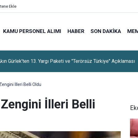
itene Ekle
KAMU PERSONEL ALIMI
HABER
SON DAKIKA
ME
rti, Dayanışma Kampanyasında 9 Günlük Bağış Tutarını Açıkladı
engini İlleri Belli Oldu
engini İlleri Belli
Ek