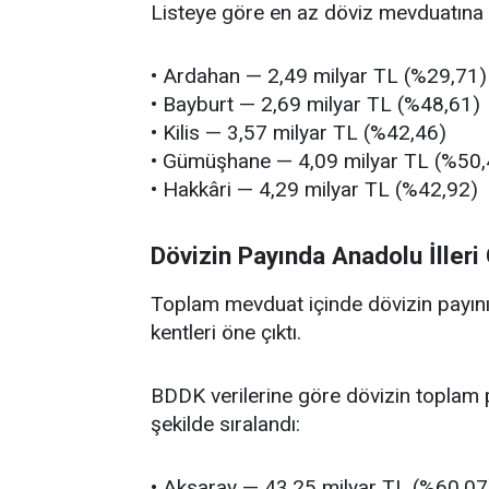
Listeye göre en az döviz mevduatına sa
• Ardahan — 2,49 milyar TL (%29,71)
• Bayburt — 2,69 milyar TL (%48,61)
• Kilis — 3,57 milyar TL (%42,46)
• Gümüşhane — 4,09 milyar TL (%50,
• Hakkâri — 4,29 milyar TL (%42,92)
Dövizin Payında Anadolu İlleri 
Toplam mevduat içinde dövizin payını
kentleri öne çıktı.
BDDK verilerine göre dövizin toplam p
şekilde sıralandı:
• Aksaray — 43,25 milyar TL (%60,07