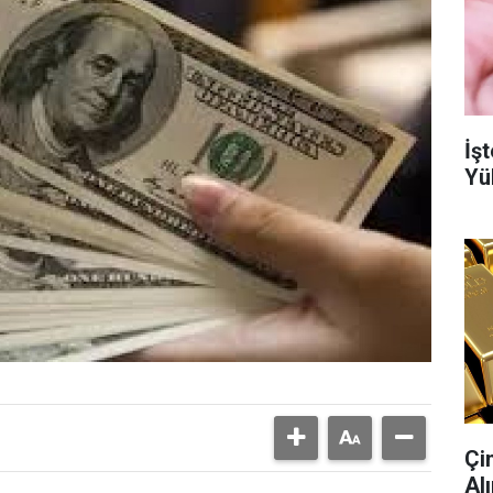
İşt
Yü
Çi
Al