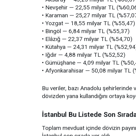
• Nevşehir — 22,55 milyar TL (%60,0
• Karaman — 25,27 milyar TL (%57,0
• Yozgat — 18,55 milyar TL (%55,47)
• Bingöl — 6,84 milyar TL (%55,37)
• Elâzığ — 22,37 milyar TL (%54,70)
• Kütahya — 24,31 milyar TL (%52,94
• Iğdır — 4,88 milyar TL (%52,52)
• Gümüşhane — 4,09 milyar TL (%50,
• Afyonkarahisar — 50,08 milyar TL 
Bu veriler, bazı Anadolu şehirlerinde 
dövizden yana kullandığını ortaya koy
İstanbul Bu Listede Son Sırada
Toplam mevduat içinde dövizin payının
İstanbul son sırada yer aldı.