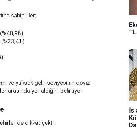
na sahip iller:
Ek
TL
L (%40,98)
L (%33,41)
8)
mi ve yüksek gelir seviyesinin döviz
er arasında yer aldığını belirtiyor.
de
İs
Kr
irler de dikkat çekti.
Da