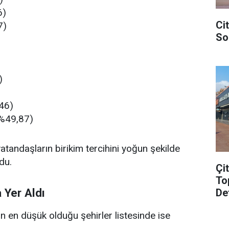
6)
Ci
7)
So
)
46)
(%49,87)
vatandaşların birikim tercihini yoğun şekilde
du.
Çi
To
 Yer Aldı
De
 en düşük olduğu şehirler listesinde ise