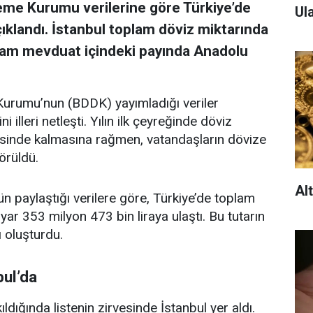
me Kurumu verilerine göre Türkiye’de
Ula
ıklandı. İstanbul toplam döviz miktarında
oplam mevduat içindeki payında Anadolu
urumu’nun (BDDK) yayımladığı veriler
illeri netleşti. Yılın ilk çeyreğinde döviz
risinde kalmasına rağmen, vatandaşların dövize
örüldü.
Al
n paylaştığı verilere göre, Türkiye’de toplam
ar 353 milyon 473 bin liraya ulaştı. Bu tutarın
 oluşturdu.
bul’da
ığında listenin zirvesinde İstanbul yer aldı.