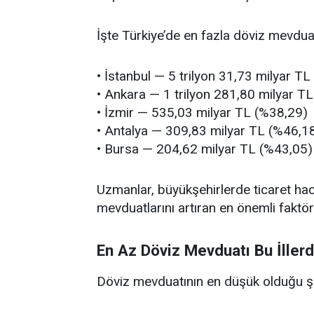
İşte Türkiye’de en fazla döviz mevduatı
• İstanbul — 5 trilyon 31,73 milyar T
• Ankara — 1 trilyon 281,80 milyar T
• İzmir — 535,03 milyar TL (%38,29)
• Antalya — 309,83 milyar TL (%46,1
• Bursa — 204,62 milyar TL (%43,05)
Uzmanlar, büyükşehirlerde ticaret hac
mevduatlarını artıran en önemli faktörl
En Az Döviz Mevduatı Bu İller
Döviz mevduatının en düşük olduğu şeh