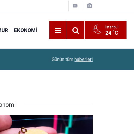
İstanbul
MUR
EKONOMI
24 °C
22:10
Çiftçilere 688,2 Milyon Liralık Destek Ödemesi
Günün tüm
haberleri
onomi