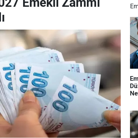
027 Emekli Zammı
Em
ı
Em
Dü
Ne