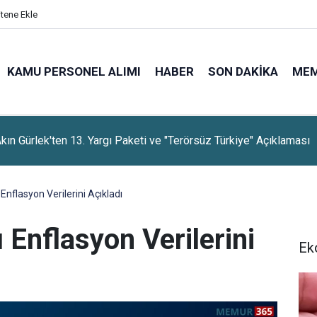
itene Ekle
KAMU PERSONEL ALIMI
HABER
SON DAKIKA
ME
rti, Dayanışma Kampanyasında 9 Günlük Bağış Tutarını Açıkladı
nflasyon Verilerini Açıkladı
Enflasyon Verilerini
Ek