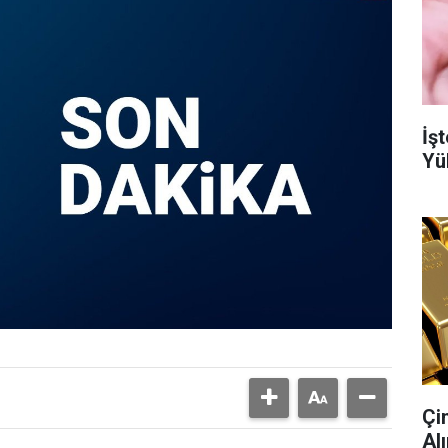
İşt
Yü
Çi
Al