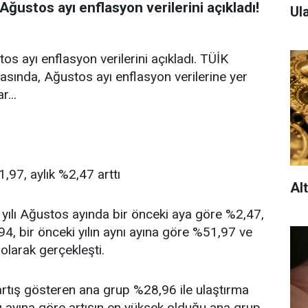
Ağustos ayı enflasyon verilerini açıkladı!
Ula
os ayı enflasyon verilerini açıkladı. TÜİK
asında, Ağustos ayı enflasyon verilerine yer
r...
1,97, aylık %2,47 arttı
Al
ılı Ağustos ayında bir önceki aya göre %2,47,
,94, bir önceki yılın aynı ayına göre %51,97 ve
olarak gerçekleşti.
 artış gösteren ana grup %28,96 ile ulaştırma
ynı ayına göre artışın en yüksek olduğu ana grup