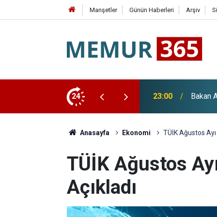
Manşetler
Günün Haberleri
Arşiv
S
Paketi ve "Terörsüz Türkiye" Açıklaması
24
22:36
YENİ Pa
Anasayfa
Ekonomi
TÜİK Ağustos Ayı E
TÜİK Ağustos Ayı 
Açıkladı