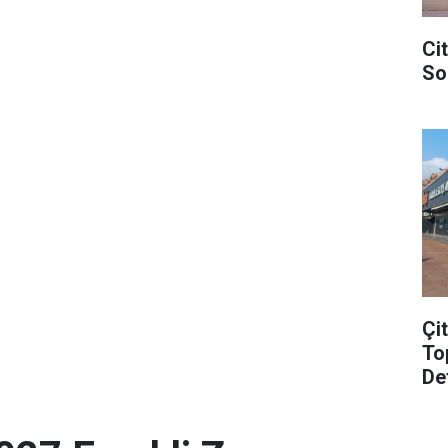
Ci
So
Çi
To
De