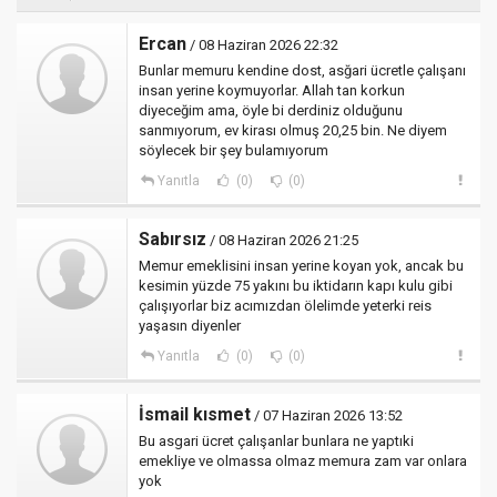
Ercan
/ 08 Haziran 2026 22:32
Bunlar memuru kendine dost, asğari ücretle çalışanı
insan yerine koymuyorlar. Allah tan korkun
diyeceğim ama, öyle bi derdiniz olduğunu
sanmıyorum, ev kirası olmuş 20,25 bin. Ne diyem
söylecek bir şey bulamıyorum
Yanıtla
(0)
(0)
Sabırsız
/ 08 Haziran 2026 21:25
Memur emeklisini insan yerine koyan yok, ancak bu
kesimin yüzde 75 yakını bu iktidarın kapı kulu gibi
çalışıyorlar biz acımızdan ölelimde yeterki reis
yaşasın diyenler
Yanıtla
(0)
(0)
İsmail kısmet
/ 07 Haziran 2026 13:52
Bu asgari ücret çalışanlar bunlara ne yaptıki
emekliye ve olmassa olmaz memura zam var onlara
yok