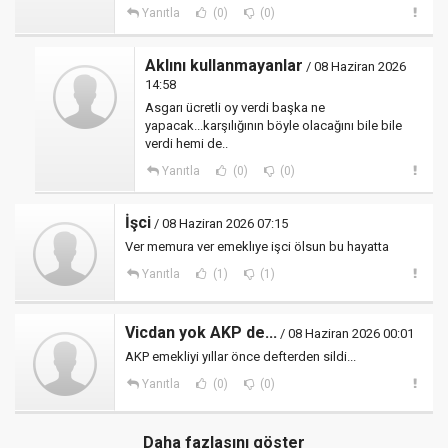
Yanıtla
(0)
(0)
Aklını kullanmayanlar
/ 08 Haziran 2026
14:58
Asgarı ücretli oy verdi başka ne
yapacak...karşılığının böyle olacağını bile bile
verdi hemi de..
Yanıtla
(0)
(0)
İşci
/ 08 Haziran 2026 07:15
Ver memura ver emeklıye işci ölsun bu hayatta
Yanıtla
(1)
(1)
Vicdan yok AKP de...
/ 08 Haziran 2026 00:01
AKP emekliyi yıllar önce defterden sildi...
Yanıtla
(0)
(0)
Daha fazlasını göster