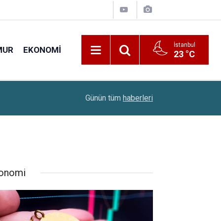
İstanbul
MUR
EKONOMI
23 °C
22:10
Çiftçilere 688,2 Milyon Liralık Destek Ödemesi
Günün tüm
haberleri
onomi