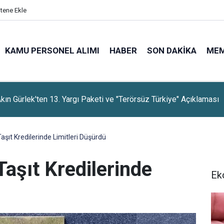
itene Ekle
KAMU PERSONEL ALIMI
HABER
SON DAKIKA
ME
rti, Dayanışma Kampanyasında 9 Günlük Bağış Tutarını Açıkladı
aşıt Kredilerinde Limitleri Düşürdü
aşıt Kredilerinde
Ek