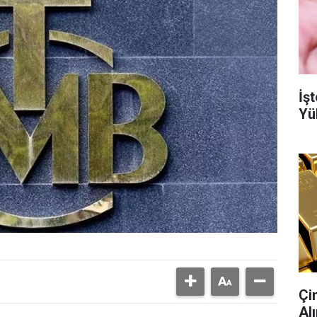
İşt
Yü
Çi
Al