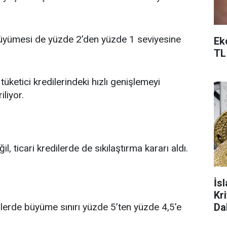
büyümesi de yüzde 2’den yüzde 1 seviyesine
Ek
TL
üketici kredilerindeki hızlı genişlemeyi
liyor.
, ticari kredilerde de sıkılaştırma kararı aldı.
İs
Kr
Da
edilerde büyüme sınırı yüzde 5’ten yüzde 4,5’e