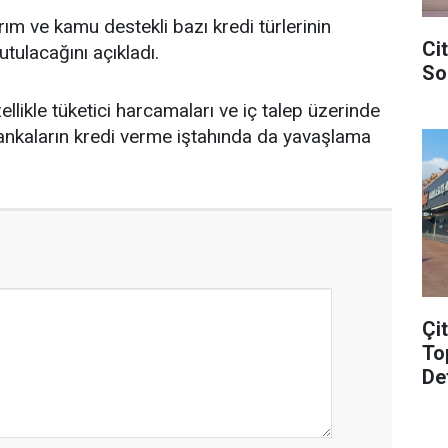
ım ve kamu destekli bazı kredi türlerinin
Ci
ulacağını açıkladı.
So
llikle tüketici harcamaları ve iç talep üzerinde
 bankaların kredi verme iştahında da yavaşlama
Çi
To
De