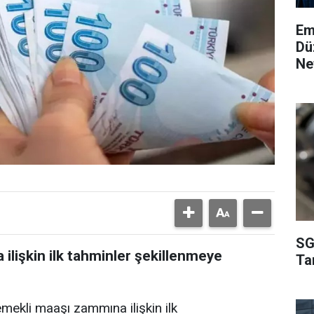
Em
Dü
Ne
SG
lişkin ilk tahminler şekillenmeye
Ta
kli maaşı zammına ilişkin ilk