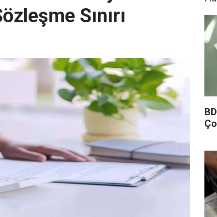
Sözleşme Sınırı
BD
Ço