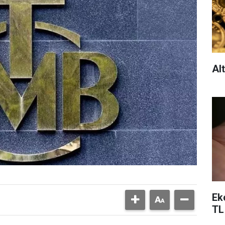
Al
Ek
TL