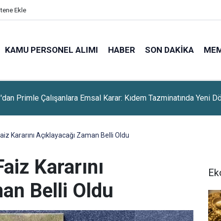
itene Ekle
KAMU PERSONEL ALIMI
HABER
SON DAKIKA
ME
es-Benz'ten Ağustos Ayına Özel Finansman Kampanyası
iz Kararını Açıklayacağı Zaman Belli Oldu
aiz Kararını
Ek
an Belli Oldu