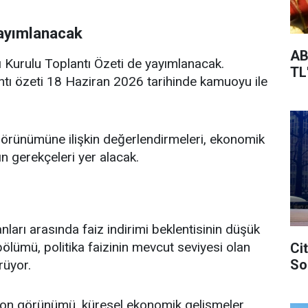
Yayımlanacak
AB
ı Kurulu Toplantı Özeti de yayımlanacak.
TL
tı özeti 18 Haziran 2026 tarihinde kamuoyu ile
görünümüne ilişkin değerlendirmeleri, ekonomik
ın gerekçeleri yer alacak.
arı arasında faiz indirimi beklentisinin düşük
bölümü, politika faizinin mevcut seviyesi olan
Ci
So
rüyor.
yon görünümü, küresel ekonomik gelişmeler,