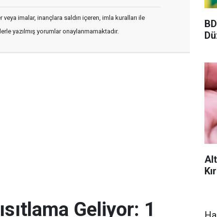
veya imalar, inançlara saldırı içeren, imla kuralları ile
BD
flerle yazılmış yorumlar onaylanmamaktadır.
Dü
Al
Kır
sıtlama Geliyor: 1
Ha