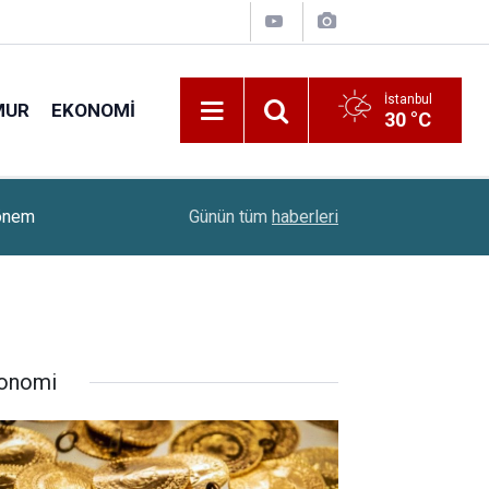
İstanbul
MUR
EKONOMI
30 °C
15:46
Altın Ve Gümüşte Sert Yükseliş
Günün tüm
haberleri
onomi