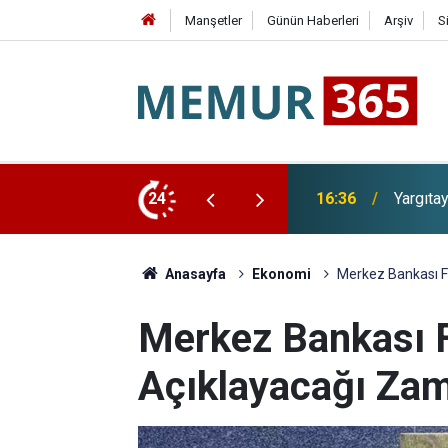
Manşetler
Günün Haberleri
Arşiv
S
a Emsal Karar: Kıdem Tazminatında Yeni Dönem
24
16:10
Merced
Anasayfa
Ekonomi
Merkez Bankası Fa
Merkez Bankası F
Açıklayacağı Zam