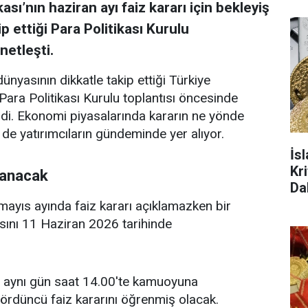
’nın haziran ayı faiz kararı için bekleyiş
p ettiği Para Politikası Kurulu
 netleşti.
ünyasının dikkatle takip ettiği Türkiye
ra Politikası Kurulu toplantısı öncesinde
ildi. Ekonomi piyasalarında kararın ne yönde
i de yatırımcıların gündeminde yer alıyor.
İs
Kr
lanacak
Da
ayıs ayında faiz kararı açıklamazken bir
ısını 11 Haziran 2026 tarihinde
rı aynı gün saat 14.00'te kamuoyuna
dördüncü faiz kararını öğrenmiş olacak.