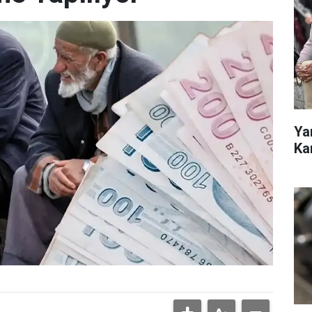
Ya
Ka