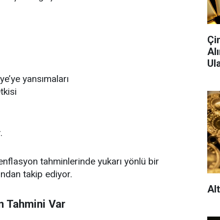
Çi
Al
Ula
ye’ye yansımaları
tkisi
.
enflasyon tahminlerinde yukarı yönlü bir
ndan takip ediyor.
Al
n Tahmini Var