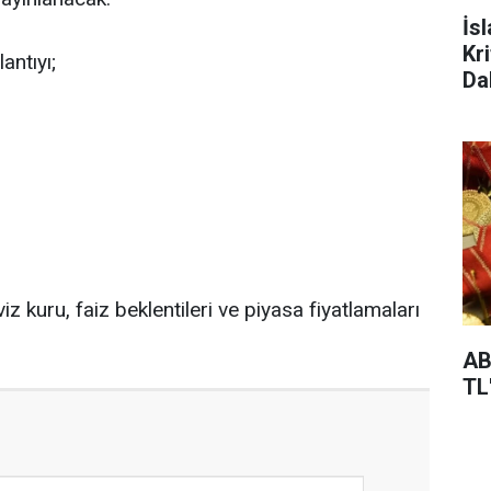
İs
Kr
antıyı;
Da
z kuru, faiz beklentileri ve piyasa fiyatlamaları
AB
TL