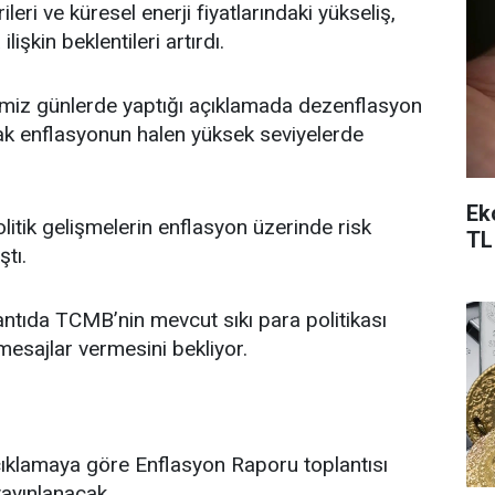
ri ve küresel enerji fiyatlarındaki yükseliş,
işkin beklentileri artırdı.
miz günlerde yaptığı açıklamada dezenflasyon
cak enflasyonun halen yüksek seviyelerde
Ek
olitik gelişmelerin enflasyon üzerinde risk
TL
tı.
antıda TCMB’nin mevcut sıkı para politikası
esajlar vermesini bekliyor.
ıklamaya göre Enflasyon Raporu toplantısı
yayınlanacak.