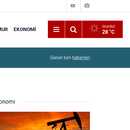
İstanbul
MUR
EKONOMI
28 °C
11:00
Okullara 30 Bin Güvenlik Görevlisi Alımı Geliyo
Günün tüm
haberleri
onomi