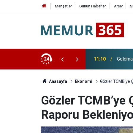
Manşetler
Günün Haberleri
Arşiv
S
diren Karar: SGK Emekliye Faiz Ödeyecek
24
11:10
Goldman
Anasayfa
Ekonomi
Gözler TCMB’ye Çe
Gözler TCMB’ye Ç
Raporu Bekleniyo