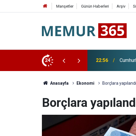
Manşetler
Günün Haberleri
Arşiv
S
di Arabistan'a Gidiyor
24
22:28
Huzurev
Anasayfa
Ekonomi
Borçlara yapıland
Borçlara yapıland