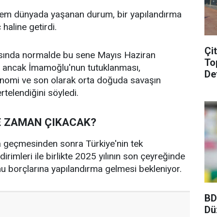
 hem dünyada yaşanan durum, bir yapılandırma
haline getirdi.
Çi
ısında normalde bu sene Mayıs Haziran
To
i, ancak İmamoğlu'nun tutuklanması,
De
konomi ve son olarak orta doğuda savaşın
rtelendiğini söyledi.
E ZAMAN ÇIKACAK?
 geçmesinden sonra Türkiye'nin tek
irimleri ile birlikte 2025 yılının son çeyreğinde
u borçlarına yapılandırma gelmesi bekleniyor.
BD
Dü