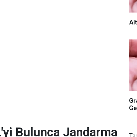
Al
Gr
Ge
L'yi Bulunca Jandarma
Ta