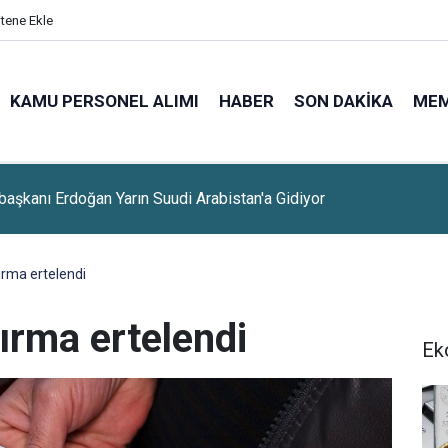
itene Ekle
KAMU PERSONEL ALIMI
HABER
SON DAKIKA
ME
lerine Sınavsız Personel Ve İşçi Alımı Başladı
ırma ertelendi
ırma ertelendi
Ek