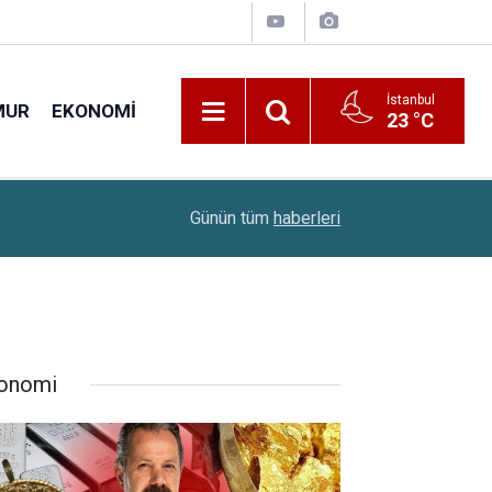
İstanbul
MUR
EKONOMI
23 °C
22:00
Sınavsız Ambulans Şoförü Ve İlk Acil Yardım Sağ
Günün tüm
haberleri
onomi