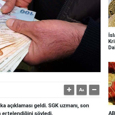
İs
Kr
Da
ka açıklaması geldi. SGK uzmanı, son
AB
 ertelendiğini söyledi.