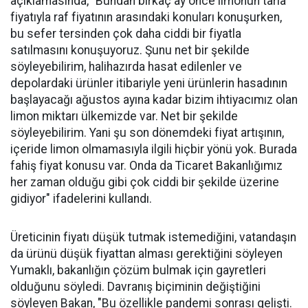
açıklamasında, "Bundan birkaç ay önce limonun tarla
fiyatıyla raf fiyatının arasındaki konuları konuşurken,
bu sefer tersinden çok daha ciddi bir fiyatla
satılmasını konuşuyoruz. Şunu net bir şekilde
söyleyebilirim, halihazırda hasat edilenler ve
depolardaki ürünler itibariyle yeni ürünlerin hasadının
başlayacağı ağustos ayına kadar bizim ihtiyacımız olan
limon miktarı ülkemizde var. Net bir şekilde
söyleyebilirim. Yani şu son dönemdeki fiyat artışının,
içeride limon olmamasıyla ilgili hiçbir yönü yok. Burada
fahiş fiyat konusu var. Onda da Ticaret Bakanlığımız
her zaman olduğu gibi çok ciddi bir şekilde üzerine
gidiyor" ifadelerini kullandı.
Üreticinin fiyatı düşük tutmak istemediğini, vatandaşın
da ürünü düşük fiyattan alması gerektiğini söyleyen
Yumaklı, bakanlığın çözüm bulmak için gayretleri
olduğunu söyledi. Davranış biçiminin değiştiğini
söyleyen Bakan, "Bu özellikle pandemi sonrası gelişti.