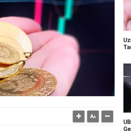
Uz
Ta
UB
Ge