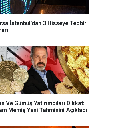
rsa İstanbul’dan 3 Hisseye Tedbir
rarı
tın Ve Gümüş Yatırımcıları Dikkat:
lam Memiş Yeni Tahminini Açıkladı