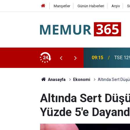
Manşetler
Günün Haberleri
Arşiv
S
as Edildi
24
09:15
TSE 129
Anasayfa
Ekonomi
Altında Sert Düşü
Altında Sert Düşü
Yüzde 5'e Dayand