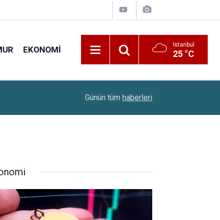
İstanbul
MUR
EKONOMI
25 °C
08:49
Türklere Vize İçin Yeni Adım: 6 Kriter İçin Çalışm
Günün tüm
haberleri
onomi