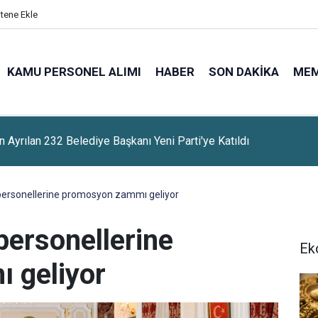
itene Ekle
KAMU PERSONEL ALIMI
HABER
SON DAKIKA
ME
, Suudi Arabistan Ve Pakistan Mekke Anlaşmasını İmzaladı
 personellerine promosyon zammı geliyor
personellerine
Ek
 geliyor