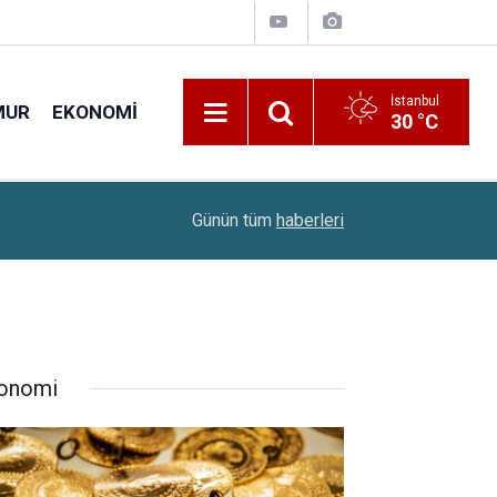
İstanbul
MUR
EKONOMI
30 °C
Bakan Bayraktar'dan Açıklama: "Türkiye'de 10 Bin
14:00
Günün tüm
haberleri
Bulunuyor"
onomi