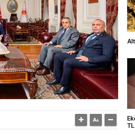
Al
Ek
TL