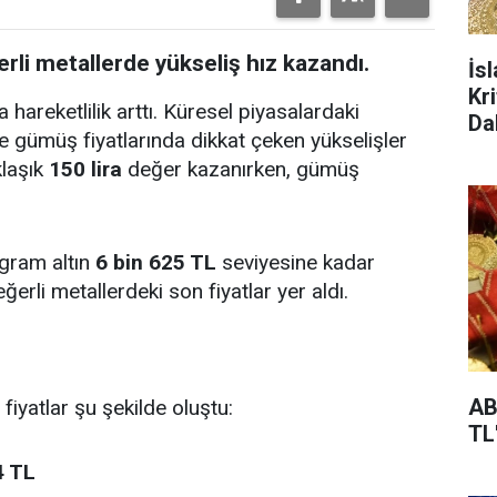
li metallerde yükseliş hız kazandı.
İs
Kr
areketlilik arttı. Küresel piyasalardaki
Da
e gümüş fiyatlarında dikkat çeken yükselişler
klaşık
150 lira
değer kazanırken, gümüş
 gram altın
6 bin 625 TL
seviyesine kadar
ğerli metallerdeki son fiyatlar yer aldı.
AB
fiyatlar şu şekilde oluştu:
TL
4 TL