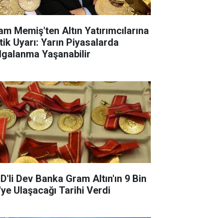
lam Memiş'ten Altın Yatırımcılarına
itik Uyarı: Yarın Piyasalarda
lgalanma Yaşanabilir
D'li Dev Banka Gram Altın'ın 9 Bin
'ye Ulaşacağı Tarihi Verdi