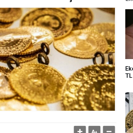
Ek
TL