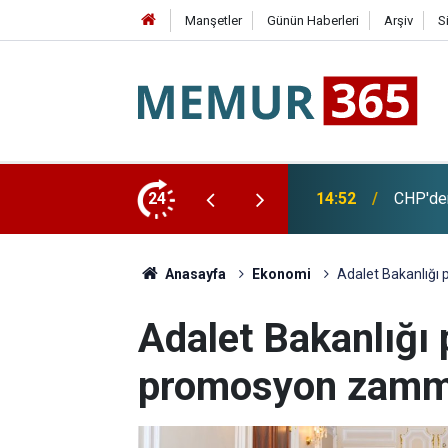
Manşetler
Günün Haberleri
Arşiv
S
şkanı Yeni Parti'ye Katıldı
24
14:26
Türkiye
Anasayfa
Ekonomi
Adalet Bakanlığı
Adalet Bakanlığı 
promosyon zammı