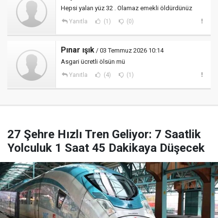
Hepsi yalan yüz 32 . Olamaz emekli öldürdünüz
Yanıtla
(1)
(0)
Pınar ışık
/ 03 Temmuz 2026 10:14
Asgari ücretli ölsün mü
Yanıtla
(4)
(1)
27 Şehre Hızlı Tren Geliyor: 7 Saatlik
Yolculuk 1 Saat 45 Dakikaya Düşecek