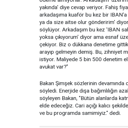
yakında' diye cevap veriyor. Fahiş fi
arkadaşıma kuaför bu kez bir IBAN'a
ya da size aitse olur gönderirim' diyo
söylüyor. Arkadaşım bu kez 'IBAN sahib
yoksa çıkıyorum' diyor ama esnaf üze
çekiyor. Biz o dükkana denetime gittik
arayıp gelmeyin demiş. Bu, zihniyet 
istiyor. Maliyede 5 bin 500 denetim el
avukat var?"
Bakan Şimşek sözlerinin devamında car
söyledi. Enerjide dışa bağımlılığın azal
söyleyen Bakan, "Bütün alanlarda katm
elde edeceğiz. Cari açığı kalıcı şek
ve bu programda samimiyiz." dedi.