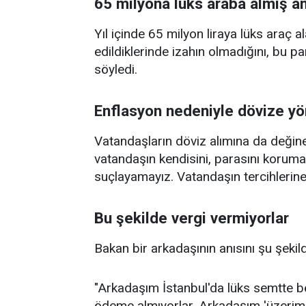
65 milyona lüks araba almış a
Yıl içinde 65 milyon liraya lüks araç 
edildiklerinde izahın olmadığını, bu p
söyledi.
Enflasyon nedeniyle dövize yö
Vatandaşların döviz alımına da değin
vatandaşın kendisini, parasını korumak
suçlayamayız. Vatandaşın tercihlerine 
Bu şekilde vergi vermiyorlar
Bakan bir arkadaşının anısını şu şekild
"Arkadaşım İstanbul'da lüks semtte berb
ödeme almıyorlar. Arkadaşım 'üzerimd