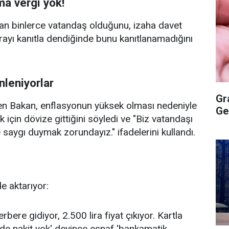
ma vergi yok!
alan binlerce vatandaş olduğunu, izaha davet
arayı kanıtla dendiğinde bunu kanıtlanamadığını
nleniyorlar
Gr
en Bakan, enflasyonun yüksek olması nedeniyle
Ge
 için dövize gittiğini söyledi ve "Biz vatandaşı
saygı duymak zorundayız." ifadelerini kullandı.
e aktarıyor:
ere gidiyor, 2.500 lira fiyat çıkıyor. Kartla
e nakit yok' deyince esnaf 'bankamatik