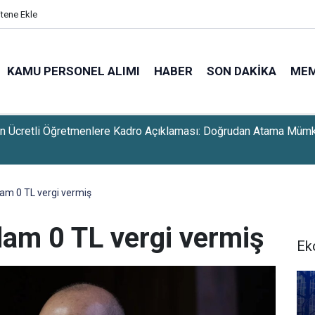
itene Ekle
KAMU PERSONEL ALIMI
HABER
SON DAKIKA
ME
 Yeşil Pasaport Kararı: İki Şart Anayasa'ya Uygun Bulundu
dam 0 TL vergi vermiş
dam 0 TL vergi vermiş
Ek