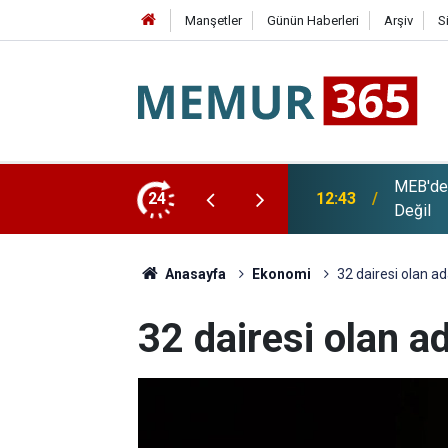
Manşetler
Günün Haberleri
Arşiv
S
Kadro Açıklaması: Doğrudan Atama Mümkün
24
12:00
AYM'den
Anasayfa
Ekonomi
32 dairesi olan a
32 dairesi olan a