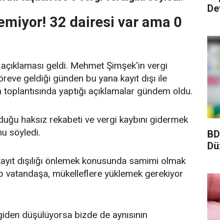
De
emiyor! 32 dairesi var ama 0
 açıklaması geldi. Mehmet Şimşek'in vergi
eve geldiği günden bu yana kayıt dışı ile
 toplantısında yaptığı açıklamalar gündem oldu.
lduğu haksız rekabeti ve vergi kaybını gidermek
u söyledi.
BD
Dü
kayıt dışılığı önlemek konusunda samimi olmak
ıp vatandaşa, mükelleflere yüklemek gerekiyor
giden düşülüyorsa bizde de aynısının