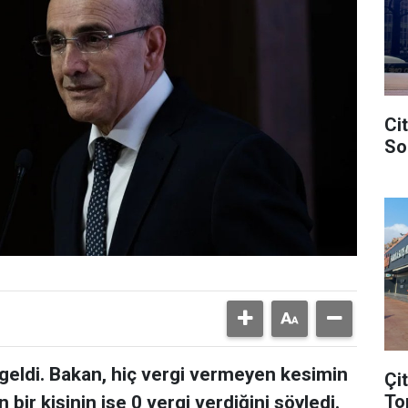
Ci
So
geldi. Bakan, hiç vergi vermeyen kesimin
Çi
To
n bir kişinin ise 0 vergi verdiğini söyledi.