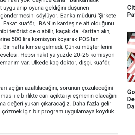
Ci
yat uygulanıp oyuna geldiğini düşünen
Pa
 göndermesini söylüyor. Banka müdürü 'Şirkete
r. Fakat kuaför, IBAN'ın kardeşine ait olduğunu
i terörist de olabilir, kaçak da. Karttan alın,
rine 500 lira komisyon koyarak POS'tan
. Bir hafta kimse gelmedi. Çünkü müşterilerini
meselesi. Hepsi nakit ya yüzde 20-25 komisyon
emanım var. Ülkede kaç doktor, dişçi, kuaför,
i açığın azaltılacağını, sorunun çözüleceğini
Go
ması ile birlikte cari açıkta iyileşmenin olacağını
De
a değeri yukarı çıkaracağız. Daha fazla gelir
Da
ilde çözmek için bir program uygulamaya koyduk