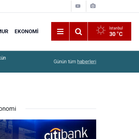
İstanbul
MUR
EKONOMI
30 °C
11:32
MGK Bugün Toplanıyor: İşte Masadaki Konular
Günün tüm
haberleri
onomi