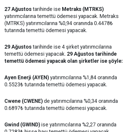
27 Ağustos
tarihinde ise
Metraks (MTRKS)
yatırımcılarına temettü ödemesi yapacak. Metraks
(MTRKS) yatırımcılarına %0,94 oranında 0.4478₺
tutarında temettü ödemesi yapacak.
29 Ağustos
tarihinde ise 4 şirket yatırımcılarına
temettü ödemesi yapacak.
29 Ağustos tarihinde
temettü ödemesi yapacak olan şirketler ise şöyle:
Ayen Enerji (AYEN)
yatırımcılarına %1,84 oranında
0.5523₺ tutarında temettü ödemesi yapacak.
Cwene (CWENE)
de yatırımcılarına %0,34 oranında
0.6897₺ tutarında temettü ödemesi yapacak.
Gwind (GWIND)
ise yatırımcılarına %2,27 oranında
0.7283₺ hisse başı temettü ödemesi yapacak.