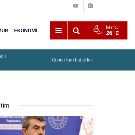
İstanbul
MUR
EKONOMI
26 °C
20:54
Emeklilere ÖTV'siz Araç Düzenlemesinde Son Du
Günün tüm
haberleri
itim