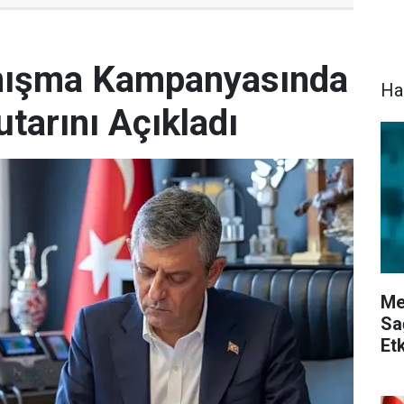
anışma Kampanyasında
Ha
tarını Açıkladı
Me
Sa
Etk