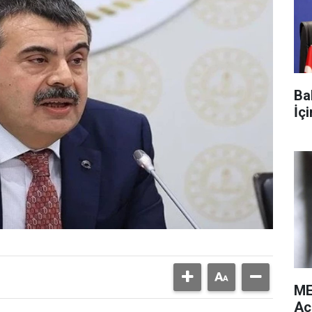
Ba
İç
ME
Aç