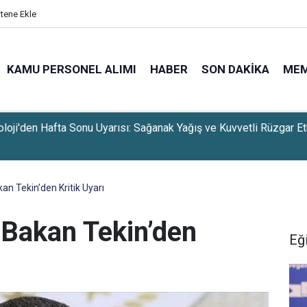
itene Ekle
KAMU PERSONEL ALIMI
HABER
SON DAKIKA
ME
Bakanı Akın Gürlek'ten 13. Yargı Paketi Açıklaması Geldi
an Tekin’den Kritik Uyarı
 Bakan Tekin’den
Eğ