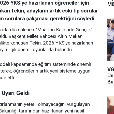
2026 YKS’ye hazırlanan öğrenciler için
Mü
an Tekin, adayların artık eski tip sorular
 sorulara çalışması gerektiğini söyledi.
ra’da düzenlenen “Maarifin Kalbinde Gençlik”
ldi. Başkent Millet Bahçesi Altın Mekan
nlikte konuşan Tekin, 2026 YKS’ye hazırlanan
yla ilgili önemli uyarılarda bulundu.
Modeli kapsamında eğitim sisteminde önemli
VG
irterek, öğrencilerin artık yeni sisteme uygun
Ün
de etti.
Bu
 Uyarı Geldi
zırlanmanın yeterli olmayacağını vurgulayan
Bakanlığı tarafından hazırlanan yeni nesil