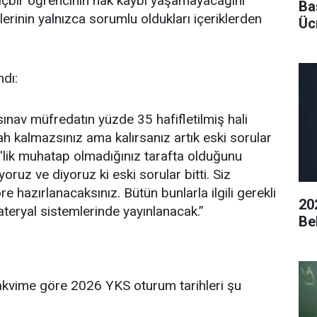
içbir öğrencinin hak kaybı yaşamayacağını
Ba
lerinin yalnızca sorumlu oldukları içeriklerden
Ücr
ndı:
ınav müfredatın yüzde 35 hafifletilmiş hali
ah kalmazsınız ama kalırsanız artık eski sorular
lik muhatap olmadığınız tarafta olduğunu
oruz ve diyoruz ki eski sorular bitti. Siz
re hazırlanacaksınız. Bütün bunlarla ilgili gerekli
20
ryal sistemlerinde yayınlanacak.”
Be
kvime göre 2026 YKS oturum tarihleri şu