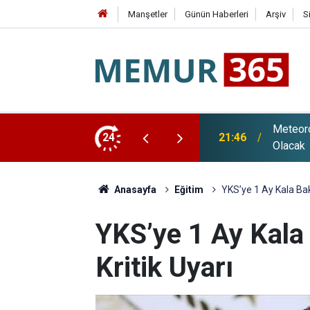
Manşetler
Günün Haberleri
Arşiv
S
sı: Sağanak Yağış ve Kuvvetli Rüzgar Etkili
24
21:20
Adalet 
Anasayfa
Eğitim
YKS’ye 1 Ay Kala Bak
YKS’ye 1 Ay Kala
Kritik Uyarı