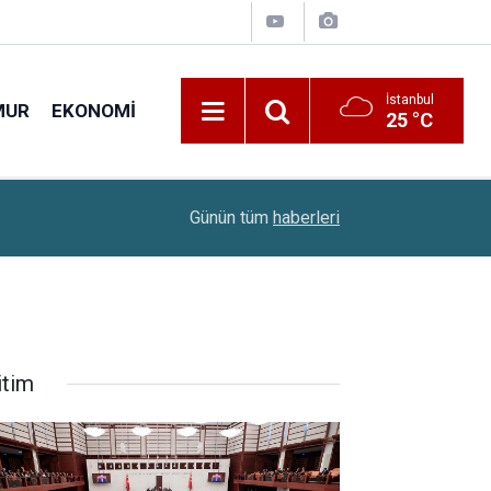
İstanbul
MUR
EKONOMI
25 °C
08:49
Türklere Vize İçin Yeni Adım: 6 Kriter İçin Çalışm
Günün tüm
haberleri
itim