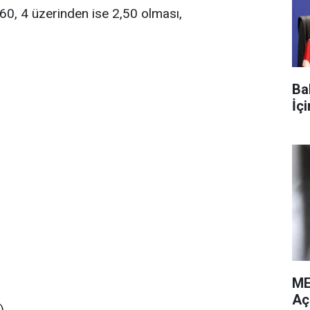
60, 4 üzerinden ise 2,50 olması,
Ba
İç
ME
Aç
)