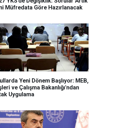
27 YKS'de Değişiklik: Sorular Artık
ni Müfredata Göre Hazırlanacak
ullarda Yeni Dönem Başlıyor: MEB,
işleri ve Çalışma Bakanlığı'ndan
tak Uygulama