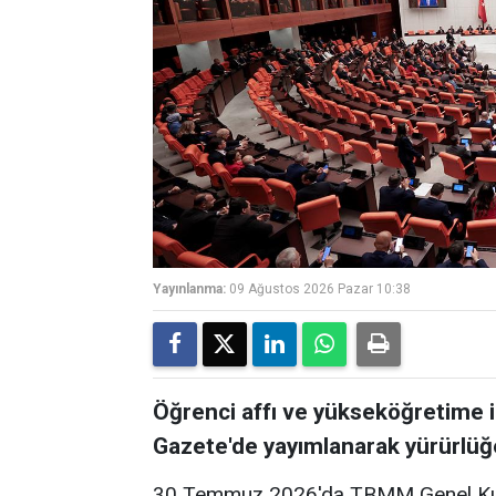
Yayınlanma:
09 Ağustos 2026 Pazar 10:38
Öğrenci affı ve yükseköğretime 
Gazete'de yayımlanarak yürürlüğe
30 Temmuz 2026'da TBMM Genel Kurul