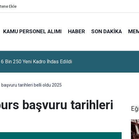
itene Ekle
KAMU PERSONEL ALIMI
HABER
SON DAKIKA
ME
 En Az Ortaöğretim Mezunu Personel Alımı Yapacak
başvuru tarihleri belli oldu 2025
urs başvuru tarihleri
Eğ