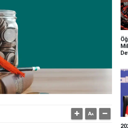
Öğ
Mi
De
20