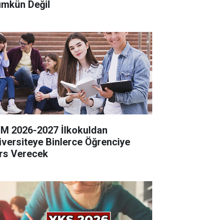
mkün Değil
M 2026-2027 İlkokuldan
iversiteye Binlerce Öğrenciye
rs Verecek