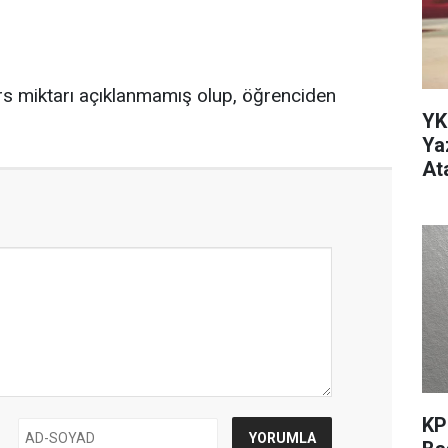
urs miktarı açıklanmamış olup, öğrenciden
YK
Ya
At
KP