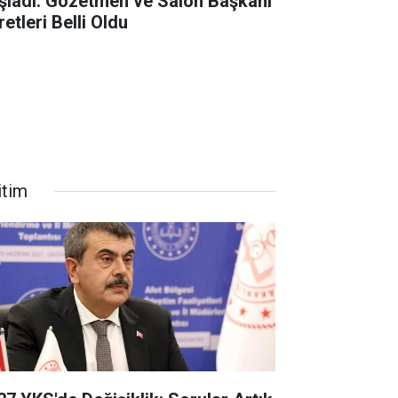
şladı: Gözetmen ve Salon Başkanı
etleri Belli Oldu
itim