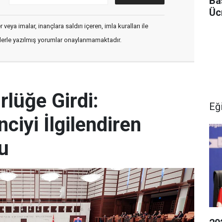
Ba
Ücr
veya imalar, inançlara saldırı içeren, imla kuralları ile
flerle yazılmış yorumlar onaylanmamaktadır.
rlüğe Girdi:
Eğ
ciyi İlgilendiren
du