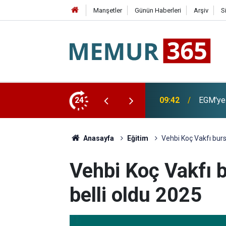
Manşetler
Günün Haberleri
Arşiv
S
as Edildi
24
09:15
TSE 129
Anasayfa
Eğitim
Vehbi Koç Vakfı burs 
Vehbi Koç Vakfı b
belli oldu 2025