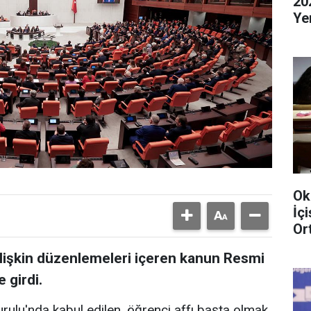
20
Ye
Ok
İç
Or
ilişkin düzenlemeleri içeren kanun Resmi
 girdi.
u'nda kabul edilen, öğrenci affı başta olmak