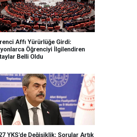
renci Affı Yürürlüğe Girdi:
lyonlarca Öğrenciyi İlgilendiren
taylar Belli Oldu
27 YKS'de Değişiklik: Sorular Artık