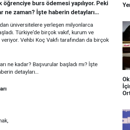
k öğrenciye burs ödemesi yapılıyor. Peki
Ye
r ne zaman? İşte haberin detayları...
ndan üniversitelere yerleşen milyonlarca
ladı. Türkiye'de birçok vakıf, kurum ve
 veriyor. Vehbi Koç Vakfı tarafından da birçok
tarı ne kadar? Başvurular başladı mı? İşte
erin detayları...
Ok
İç
arı
Or
mak,