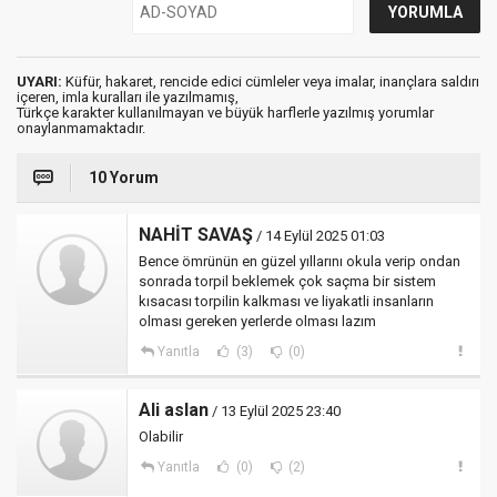
UYARI:
Küfür, hakaret, rencide edici cümleler veya imalar, inançlara saldırı
içeren, imla kuralları ile yazılmamış,
Türkçe karakter kullanılmayan ve büyük harflerle yazılmış yorumlar
onaylanmamaktadır.
10 Yorum
NAHİT SAVAŞ
/ 14 Eylül 2025 01:03
Bence ömrünün en güzel yıllarını okula verip ondan
sonrada torpil beklemek çok saçma bir sistem
kısacası torpilin kalkması ve liyakatli insanların
olması gereken yerlerde olması lazım
Yanıtla
(3)
(0)
Ali aslan
/ 13 Eylül 2025 23:40
Olabilir
Yanıtla
(0)
(2)