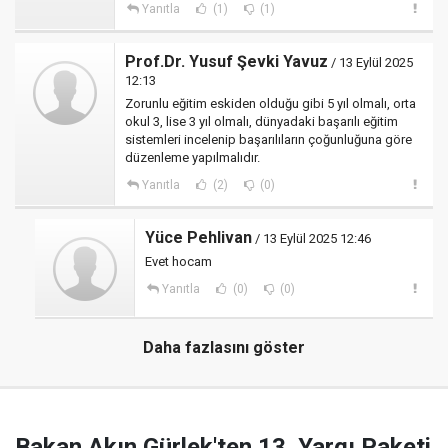
Yanıtla
(1)
(1)
Prof.Dr. Yusuf Şevki Yavuz
/ 13 Eylül 2025
12:13
Zorunlu eğitim eskiden olduğu gibi 5 yıl olmalı, orta
okul 3, lise 3 yıl olmalı, dünyadaki başarılı eğitim
sistemleri incelenip başarılıların çoğunluğuna göre
düzenleme yapılmalıdır.
Yanıtla
(2)
(0)
Yüce Pehlivan
/ 13 Eylül 2025 12:46
Evet hocam
Yanıtla
(0)
(0)
Daha fazlasını göster
Bakan Akın Gürlek'ten 13. Yargı Paketi