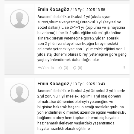
Emin Kocagöz
/ 13 Eylül 2025 13:58
Anasınıfı ile birlikte ilkokul 4 yıl (okula uyum
süreci,okuma ve yazma),Ortaokul 3 yıl (sayısal ve
sözel dalları) ,Lise 2+1+1 yıl (topluma ve iş hayatına
hazırlama).Lise ilk 2 yıllık eğitim süresi gözönüne
alınarak bireyin yeteneğine göre 2 yıldan sonraki
son 2 yıl üniversiteye hazırlık,eğer birey mesleki
anlamda yetenekliyse son 1 yıl meslek eğitimi son 1
yılda staj dönemi olursa bireyi yeteneğine göre genç
yaşta yönlendirmek daha doğru olur.
Yanıtla
(3)
(0)
Emin Kocagöz
/ 13 Eylül 2025 13:43
Anasınıfı ile birlikte ilkokul 4 yıl,Ortaokul 3 yıl, lisede
2 yıl zorunlu 1 yıl mesleki eğilimli 1 yıl staj dönemi
olmalı.Lise döneminde bireyin yeteneğine ve
bilgisine bakarak başarılı olacağı meslekngrubuna
yönlendirilmeli o meslek üzerinde eğitim verilmeli.Bu
bağlamda birey hem topluma,hemde iş hayatına
hazırlanarak ilerleyen yaşlardaki yaşantısında
hayata hazırlıklı olarak eğitilmeli.