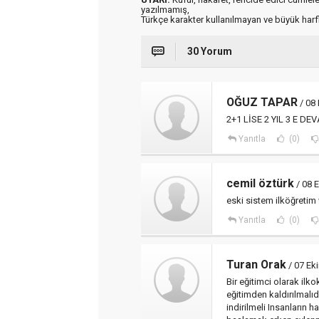
yazılmamış,
Türkçe karakter kullanılmayan ve büyük har
30 Yorum
OĞUZ TAPAR
/ 08
2+1 LİSE 2 YIL 3 E D
Yanıtla
(0)
cemil öztürk
/ 08 
eski sistem ilköğretim
Yanıtla
(0)
Turan Orak
/ 07 Ek
Bir eğitimci olarak ilk
eğitimden kaldırılmalıdı
indirilmeli Insanların 