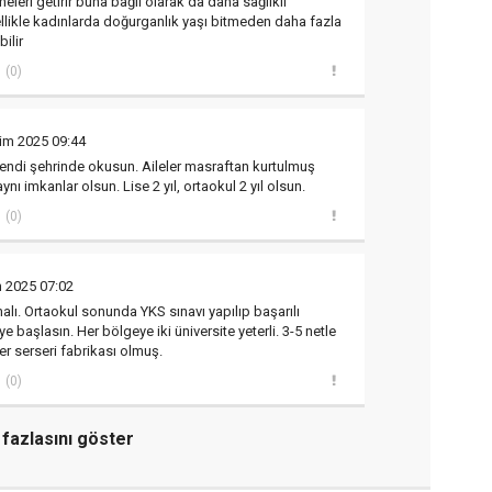
leri getirir buna bağlı olarak da daha sağlıklı
llikle kadınlarda doğurganlık yaşı bitmeden daha fazla
ilir
(0)
im 2025 09:44
kendi şehrinde okusun. Aileler masraftan kurtulmuş
aynı imkanlar olsun. Lise 2 yıl, ortaokul 2 yıl olsun.
(0)
m 2025 07:02
lı. Ortaokul sonunda YKS sınavı yapılıp başarılı
ye başlasın. Her bölgeye iki üniversite yeterli. 3-5 netle
ler serseri fabrikası olmuş.
(0)
fazlasını göster