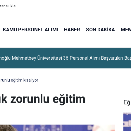
itene Ekle
KAMU PERSONEL ALIMI
HABER
SON DAKIKA
ME
h Gül Üniversitesi 18 Personel Alımı Başvuruları Başladı
zorunlu eğitim kısalıyor
lık zorunlu eğitim
Eğ