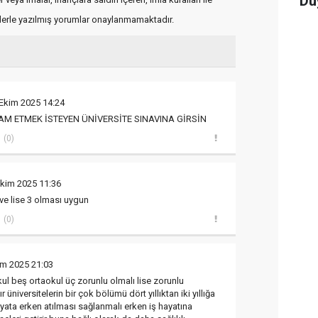
Du
flerle yazılmış yorumlar onaylanmamaktadır.
 Ekim 2025 14:24
EVAM ETMEK İSTEYEN ÜNİVERSİTE SINAVINA GİRSİN
(0)
Ekim 2025 11:36
 ve lise 3 olması uygun
(0)
im 2025 21:03
okul beş ortaokul üç zorunlu olmalı lise zorunlu
r üniversitelerin bir çok bölümü dört yıllıktan iki yıllığa
hayata erken atılması sağlanmalı erken iş hayatına