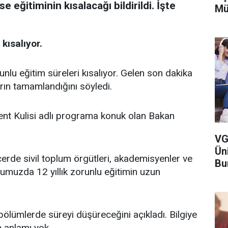
 eğitiminin kısalacağı bildirildi. İşte
Mü
kısalıyor.
nlu eğitim süreleri kısalıyor. Gelen son dakika
rın tamamlandığını söyledi.
ent Kulisi adlı programa konuk olan Bakan
VG
Ün
çerde sivil toplum örgütleri, akademisyenler ve
Bu
ğumuzda 12 yıllık zorunlu eğitimin uzun
ölümlerde süreyi düşüreceğini açıkladı. Bilgiye
n anlamı yok.