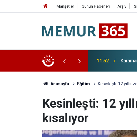
Manşetler
Günün Haberleri
Arşiv
S
tesi 36 Personel Alımı Başvuruları Başladı
24
11:26
Abdulla
Anasayfa
Eğitim
Kesinleşti: 12 yıllık 
Kesinleşti: 12 yıl
kısalıyor