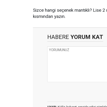
Sizce hangi seçenek mantıklı? Lise 2
kısmından yazın.
HABERE
YORUM KAT
UYARI:
Küfür, hakaret, rencide edici cümleler 