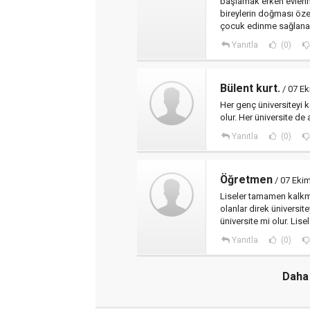
başlamak erken evlenme
bireylerin doğması öze
çocuk edinme sağlanab
Yanıtla
(0)
Bülent kurt.
/ 07 Ek
Her genç üniversiteyi 
olur. Her üniversite de 
Yanıtla
(0)
Öğretmen
/ 07 Eki
Liseler tamamen kalkma
olanlar direk üniversite
üniversite mi olur. Lise
Yanıtla
(0)
Daha 