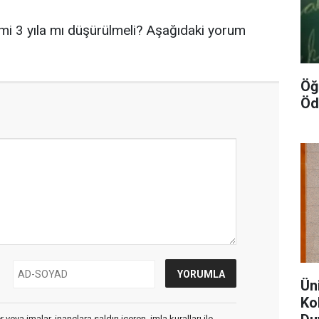
 mi 3 yıla mı düşürülmeli? Aşağıdaki yorum
Öğ
Öd
Ün
Kol
veya imalar, inançlara saldırı içeren, imla kuralları ile