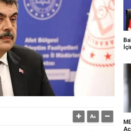
Ba
İç
ME
Aç