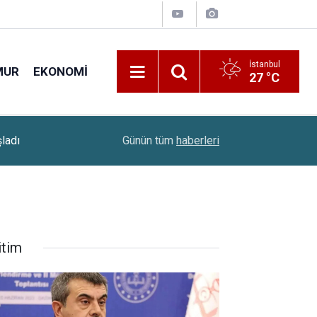
İstanbul
MUR
EKONOMI
27 °C
11:00
Okullara 30 Bin Güvenlik Görevlisi Alımı Geliyo
Günün tüm
haberleri
itim