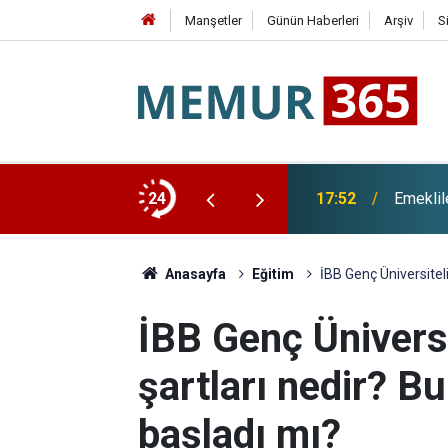
Manşetler
Günün Haberleri
Arşiv
S
 Geldi
24
17:52
Emeklil
Anasayfa
Eğitim
İBB Genç Üniversitel
İBB Genç Ünivers
şartları nedir? B
başladı mı?