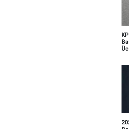
KP
Ba
Ücr
20