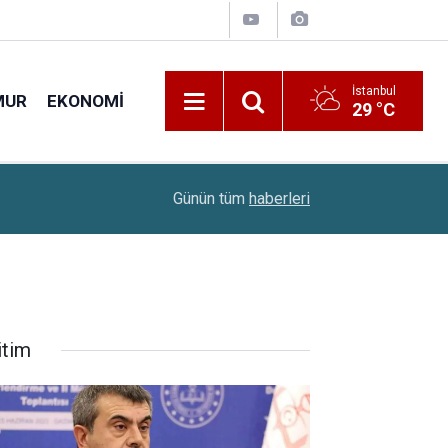
İstanbul
MUR
EKONOMI
29 °C
Meteoroloji Uyardı: 11 İlde Gök Gürültülü Sağan
17:26
Günün tüm
haberleri
Bekleniyor
itim