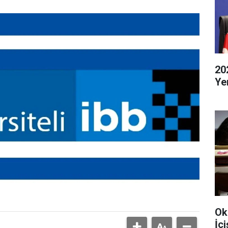
20
Ye
Ok
İç