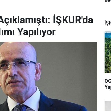
Be
çıklamıştı: İŞKUR'da
İŞK
lımı Yapılıyor
OG
Ya