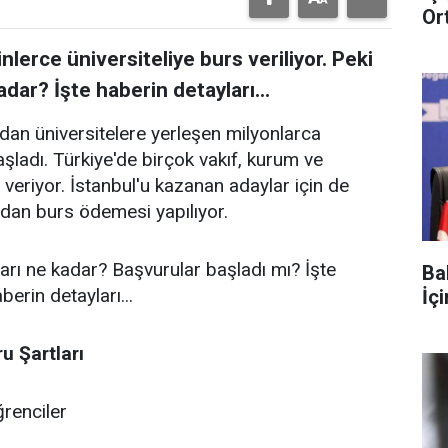
Or
lerce üniversiteliye burs veriliyor. Peki
dar? İşte haberin detayları...
ndan üniversitelere yerleşen milyonlarca
ladı. Türkiye'de birçok vakıf, kurum ve
 veriyor. İstanbul'u kazanan adaylar için de
ndan burs ödemesi yapılıyor.
tarı ne kadar? Başvurular başladı mı? İşte
Ba
erin detayları...
İç
u Şartları
renciler