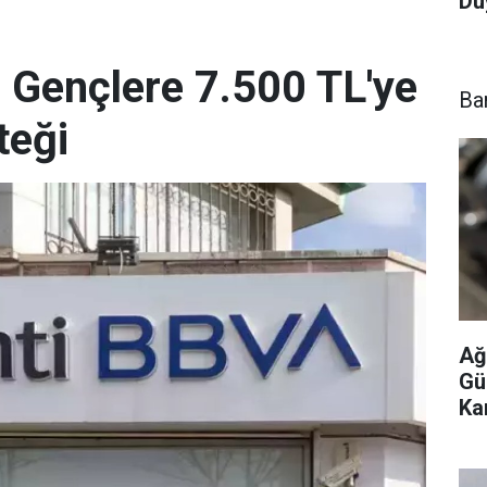
Du
 Gençlere 7.500 TL'ye
Ba
teği
Ağ
Gü
Ka