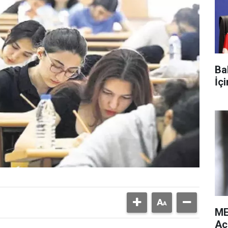
Ba
İç
ME
Aç