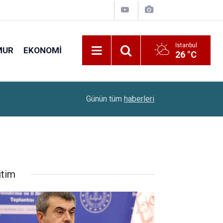
İstanbul
MUR
EKONOMI
26 °C
22:28
Huzurevlerine Sınavsız Personel Ve İşçi Alımı B
Günün tüm
haberleri
itim