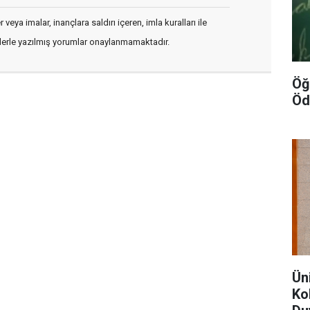
veya imalar, inançlara saldırı içeren, imla kuralları ile
flerle yazılmış yorumlar onaylanmamaktadır.
Öğ
Öd
Ün
Kol