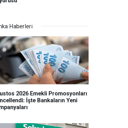
yurusu
nka Haberleri
ustos 2026 Emekli Promosyonları
ncellendi: İşte Bankaların Yeni
mpanyaları