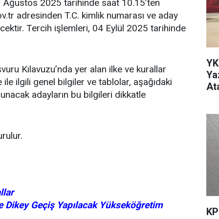
 28 Ağustos 2025 tarihinde saat 10.15’ten
v.tr adresinden T.C. kimlik numarası ve aday
ektir. Tercih işlemleri, 04 Eylül 2025 tarihinde
YK
ru Kılavuzu’nda yer alan ilke ve kurallar
Ya
e ilgili genel bilgiler ve tablolar, aşağıdaki
At
nacak adayların bu bilgileri dikkatle
rulur.
llar
e Dikey Geçiş Yapılacak Yükseköğretim
KP