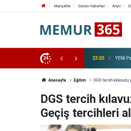
Manşetler
Günün Haberleri
Arşiv
S
 Bağış Tutarı Açıklandı
24
22:56
Cumhurb
Anasayfa
Eğitim
DGS tercih kılavuzu y
DGS tercih kılavu
Geçiş tercihleri a