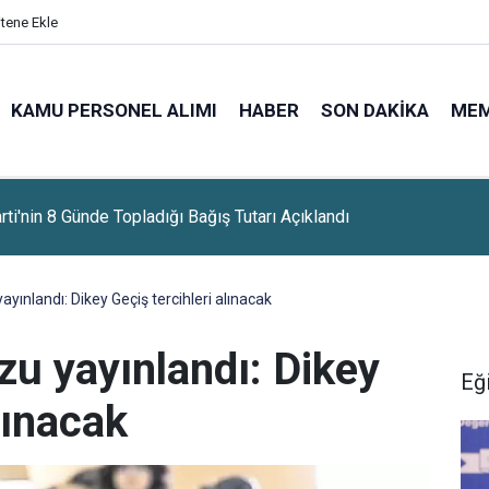
itene Ekle
KAMU PERSONEL ALIMI
HABER
SON DAKIKA
ME
aşkanı Erdoğan Yarın Suudi Arabistan'a Gidiyor
ayınlandı: Dikey Geçiş tercihleri alınacak
zu yayınlandı: Dikey
Eğ
lınacak