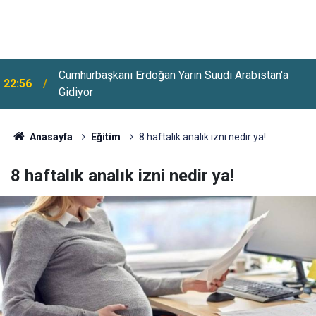
Cumhurbaşkanı Erdoğan Yarın Suudi Arabistan'a
22:56
Gidiyor
Huzurevlerine Sınavsız Personel Ve İşçi Alımı
22:28
Başladı
Anasayfa
Eğitim
8 haftalık analık izni nedir ya!
8 haftalık analık izni nedir ya!